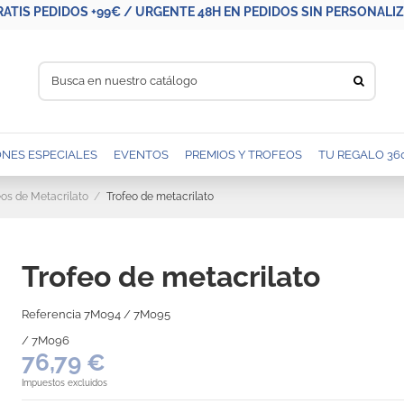
RATIS PEDIDOS +99€ / URGENTE 48H EN PEDIDOS SIN PERSONALIZA
NES ESPECIALES
EVENTOS
PREMIOS Y TROFEOS
TU REGALO 36
eos de Metacrilato
Trofeo de metacrilato
Trofeo de metacrilato
Referencia
7M094 / 7M095
/ 7M096
76,79 €
Impuestos excluidos