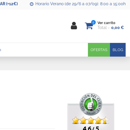
R (+12€)
Horario Verano (de 29/6 a 07/09): 8:00 a 15:00h
0
Ver carrito
Total
0,00 €
0
OFERTAS
BLOG
4.6
5
/