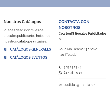
Nuestros Catálogos
CONTACTA CON
NOSOTROS
Puedes descubrir miles de
Coartegift Regalos Publicitarios
artículos publicitarios hojeando
SL
nuestros
catálogos virtuales:
Calle Río Jarama 132 nave
📔 CATÁLOGOS GENERALES
3.01 (Toledo)
📔 CATÁLOGOS EVENTOS
925 23 13 44
647 98 50 13
✉️
pedidos@coarte.net