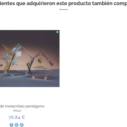
lientes que adquirieron este producto también comp
 de metacrilato pentágono
7M420
76,84 €
Pequeño
Mediano
Grande