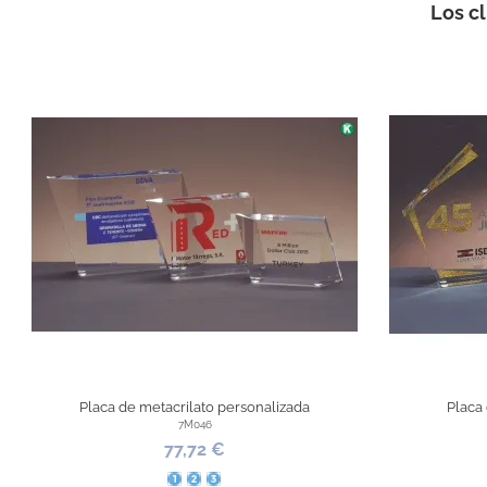
Los c
Placa de metacrilato personalizada
Placa
7M046
77,72 €
Pequeño
Mediano
Grande