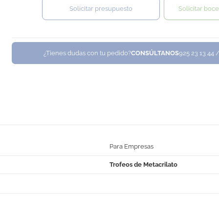
Solicitar presupuesto
Solicitar boce
¿Tienes dudas con tu pedido?
CONSÚLTANOS
925 23 13 44 
Para Empresas
Trofeos de Metacrilato
No Reviews