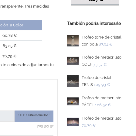
transparente. Tres medidas
También podría interesarle
ación a Color
90,78 €
Trofeo torre de cristal
con bola
87,94 €
83,25 €
76,79 €
Trofeo de metacrilato
GOLF
73,57 €
o te olvides de adjuntarnos tu
Trofeo de cristal
TENIS
109,93 €
Trofeo de metacrilato
PÁDEL
106,52 €
SELECCIONAR ARCHIVO
Trofeo de metacrilato
76,79 €
.png .jpg .gif