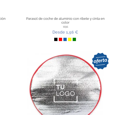
ción
Parasol de coche de aluminio con ribete y cinta en
color
1595
Desde 1,56 €
Negro
Rojo
Azul
Amarillo
Verde