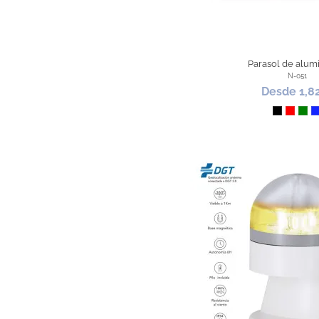
Parasol de alum
N-051
Desde 1,8
Negro
Rojo
Ver