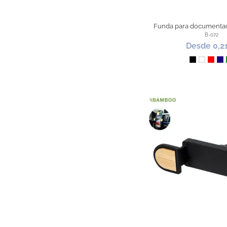
Funda para documenta
B-072
Desde 0,2
Negro
Blanco
Rojo
Az