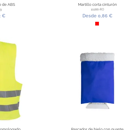
o de ABS
Martillo corta cinturón
99
10286-RO
2 €
Desde 0,86 €
o
Rojo
 homologado
Rascador de hielo con guante