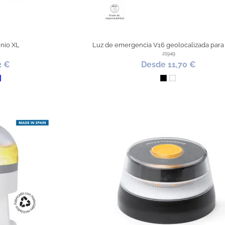
inio XL
Luz de emergencia V16 geolocalizada para
21949
2 €
Desde 11,70 €
de
Azul Royal
Negro
Blanco