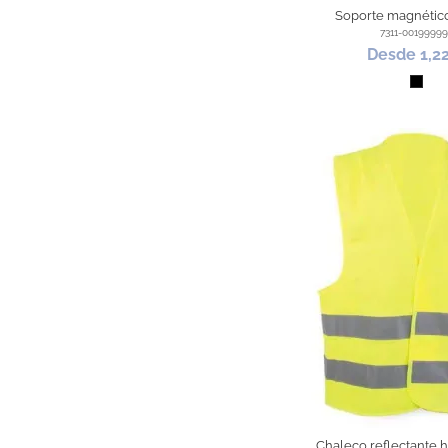
Soporte magnétic
7311-0019999
Desde 1,2
Negr
Chaleco reflectante