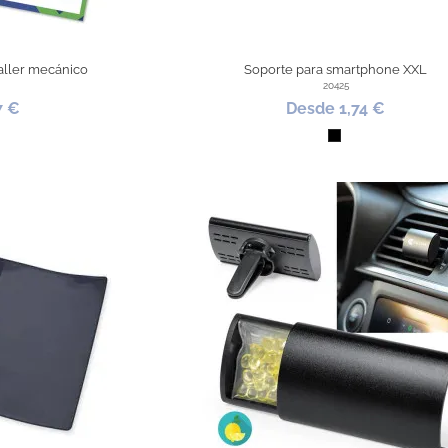
taller mecánico
Soporte para smartphone XXL
20425
7 €
Desde 1,74 €
co
Negro