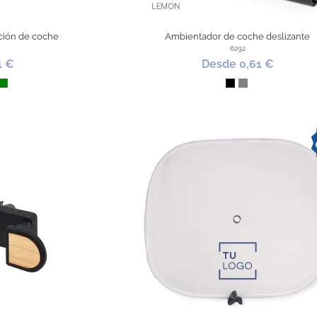
ción de coche
Ambientador de coche deslizante
6292
1 €
Desde 0,61 €
ul Oscuro
Verde
Negro
Gris