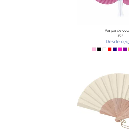
Pai pai de col
3132
Desde 0,1
Rosa
Negro
Blanco
Rojo
Azul Os
Fucsi
M