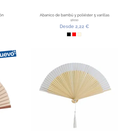
ón
Abanico de bambú y poliéster 5 varillas
56010
Desde 2,22 €
Negro
Rojo
Natural