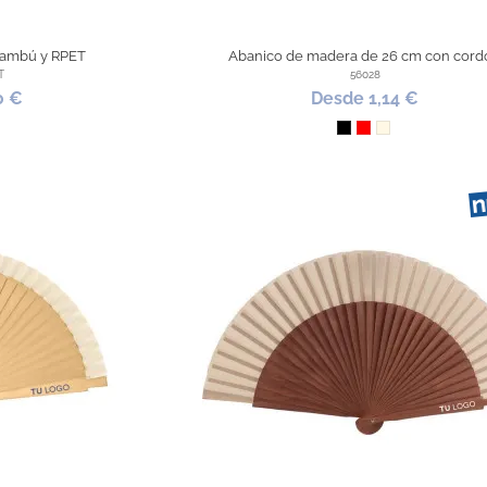
bambú y RPET
Abanico de madera de 26 cm con cord
T
56028
0 €
Desde 1,14 €
co
Negro
Rojo
Natural