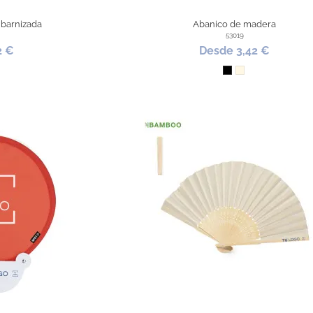
barnizada
Abanico de madera
53019
2 €
Desde 3,42 €
al
Negro
Natural