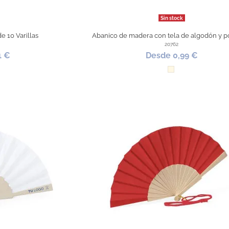
Sin stock
e 10 Varillas
Abanico de madera con tela de algodón y po
20762
1 €
Desde 0,99 €
co
la
Natural