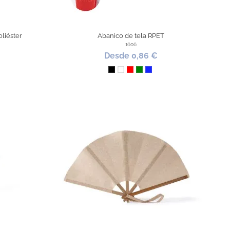
liéster
Abanico de tela RPET
1606
Desde 0,86 €
Negro
Blanco
Rojo
Verde
Azul Royal