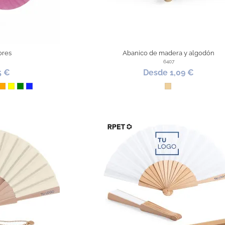
ores
Abanico de madera y algodón
6407
5 €
Desde 1,09 €
curo
a
orado
Naranja
Amarillo
Verde
Azul Royal
Madera