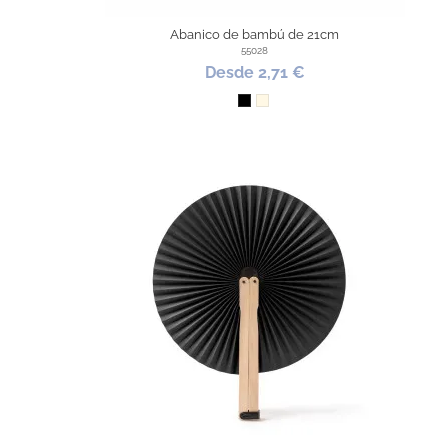
Abanico de bambú de 21cm
55028
Desde 2,71 €
Negro
Natural