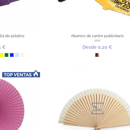
lla de plástico
Abanico de cartón publicitario
2707
4 €
Desde 0,20 €
do
ranja
Amarillo
Verde
Azul Royal
Azul Claro
Natural
Todo Color