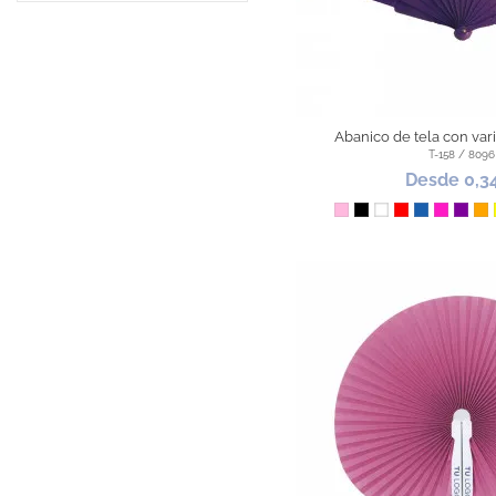
Abanico de tela con vari
T-158 / 8096
Desde 0,3
Rosa
Negro
Blanco
Rojo
Azul
Fucsia
Mora
Na