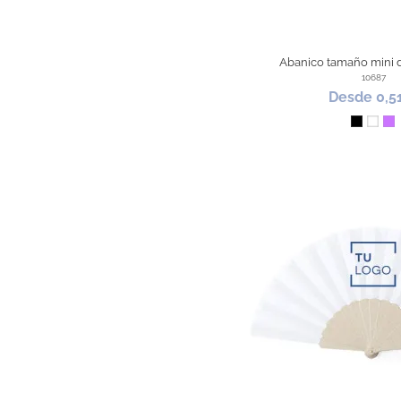
Abanico tamaño mini d
10687
Desde 0,5
Negro
Blan
Li