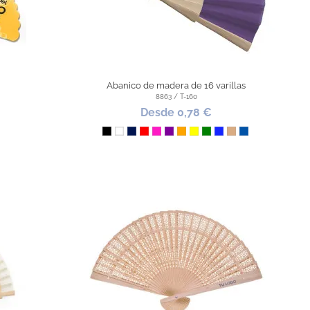
Abanico de madera de 16 varillas
8863 / T-160
Desde 0,78 €
Negro
Blanco
Marino
Rojo
Fucsia
Morado
Naranja
Amarillo
Verde
Azul Royal
Piedra
Azul Mdo