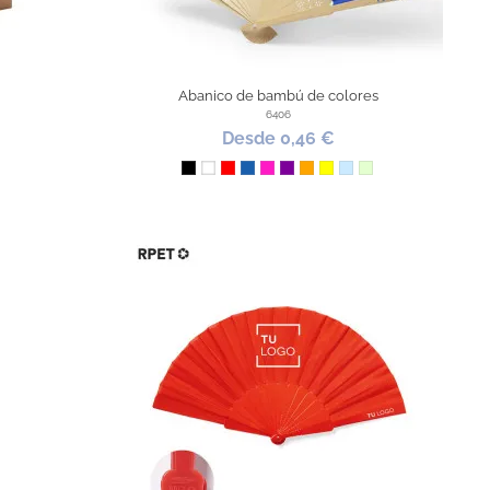
Abanico de bambú de colores
6406
Desde 0,46 €
Negro
Blanco
Rojo
Azul
Fucsia
Morado
Naranja
Amarillo
Azul Claro
Verde Claro