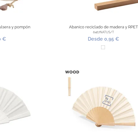
ulsera y pompón
Abanico reciclado de madera y RPET
6467NATUS/T
0 €
Desde 0,95 €
ural
Blanco