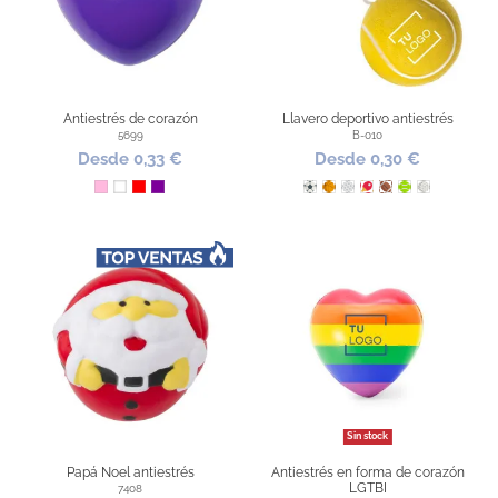
Antiestrés de corazón
Llavero deportivo antiestrés
5699
B-010
Desde 0,33 €
Desde 0,30 €
Rosa
Blanco
Rojo
Morado
Fútbol
Baloncesto
Golf
Ping Pong
Rugby
Tenis
Voleibol
Sin stock
Papá Noel antiestrés
Antiestrés en forma de corazón
LGTBI
7408