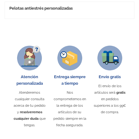
Pelotas antiestrés personalizadas
Atención
Entrega siempre
Envío gratis
personalizada
a tiempo
El envío de los
Atenderemos
Nos
artículos será
gratis
cualquier consulta
comprometemos en
en pedidos
acerca de tu pedido
la entrega de los
superiores a los 99€
y
resolveremos
artículos de su
de compra.
cualquier duda
que
pedido siempre en la
tengas.
fecha asegurada.