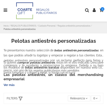
0
Inicio
REGALOS PUBLICITARIOS
Cuidado Personal
Regalos antiestrés personalizados
Pelotas antiestrés personalizadas
Pelotas antiestrés personalizadas
Te presentamos nuestra selección de
bolas antiestrés personalizadas
, en
las que podrás añadir tu logotipo y empezar a regalar a tus clientes. Estas
pelotas antiestrés personalizadas
son un reclamo perfecto para ferias y
Si quieres
comprar pelotas antiestrés
, estás en el sitio indicado. Descubre
congresos y te ayudarán a promocionar tu empresa. Debido a su bajo
los modelos de
bolas antiestrés baratas
disponibles en nuestra web con
precio, son uno de los
regalos publicitarios más vendidos
.
varios tamaños y colores a elegir, ¡y hazte con el tuyo!
Las pelotas antiestrés, un clásico del merchandising
empresarial
Ver más
FILTERS
Relevancia
6