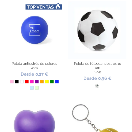
Pelota antiestrés de colores
Pelota de fútbol antiestrés 10
cm
4605
E-043
Desde 0,27 €
Desde 0,96 €
Rosa
Negro
Blanco
Rojo
Fucsia
Morado
Naranja
Amarillo
Verde
Azul Royal
Futbol
Azul Claro
Verde Claro