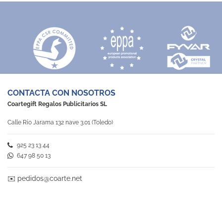
CONTACTA CON NOSOTROS
Coartegift Regalos Publicitarios SL
Calle Río Jarama 132 nave 3.01 (Toledo)
925 23 13 44
647 98 50 13
✉️
pedidos@coarte.net