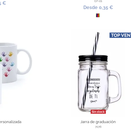
EP-01
5 €
Desde 0,35 €
ra
Todo Color
Sin stock
ersonalizada
Jarra de graduación
7076