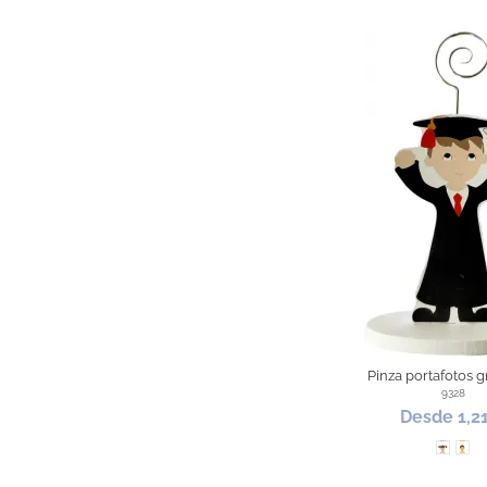
Pinza portafotos 
9328
Desde 1,2
Chica
Chi