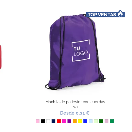
Mochila de poliéster con cuerdas
7114
Desde 0,31 €
Rosa
Negro
Blanco
Marino
Rojo
Fucsia
Morado
Naranja
Amarillo
Azul Royal
Azul Claro
Verde Claro
Verde Oscuro
Rosa claro
Verde Kell