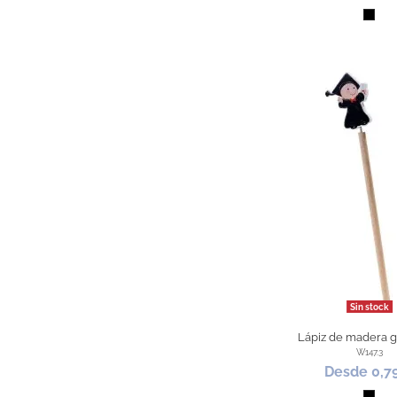
Negr
Sin stock
Lápiz de madera 
W147.3
Desde 0,7