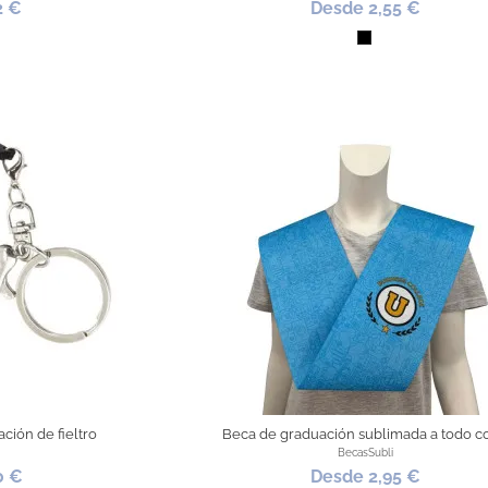
2 €
Desde 2,55 €
imación
Negro
ción de fieltro
Beca de graduación sublimada a todo c
BecasSubli
0 €
Desde 2,95 €