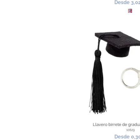
Desde 3,0
Subl
Llavero birrete de gradua
10829
Desde 0,3