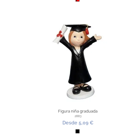
Negro / Rojo
Figura niña graduada
2883
Desde 5,09 €
Negro