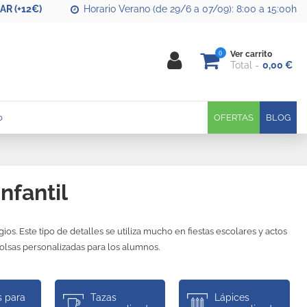
R (+12€)
Horario Verano (de 29/6 a 07/09): 8:00 a 15:00h
0
Ver carrito
Total
0,00 €
0
OFERTAS
BLOG
nfantil
os. Este tipo de detalles se utiliza mucho en fiestas escolares y actos
bolsas personalizadas para los alumnos.
s para
Tazas
Lápices