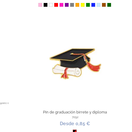
Rosa
Negro
Blanco
Rojo
Fucsia
Morado
Gris
Naranja
Amarillo
Verde
Azul Royal
Azul Claro
Marrón
Verde Oscur
Pin de graduación birrete y diploma
7092
Desde 0,85 €