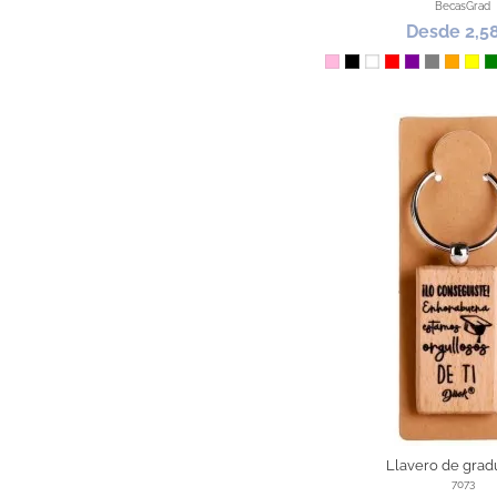
BecasGrad
Desde 2,5
Rosa
Negro
Blanco
Rojo
Morado
Gris
Naranj
Ama
Llavero de grad
7073