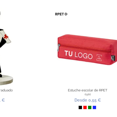
graduado
Estuche escolar de RPET
6986
1 €
Desde 0,55 €
co
Negro
Rojo
Verde
Azul Royal