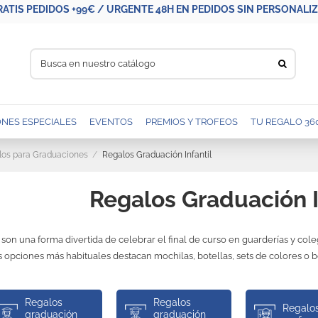
RATIS PEDIDOS +99€ / URGENTE 48H EN PEDIDOS SIN PERSONALIZA
NES ESPECIALES
EVENTOS
PREMIOS Y TROFEOS
TU REGALO 36
los para Graduaciones
Regalos Graduación Infantil
Regalos Graduación I
son una forma divertida de celebrar el final de curso en guarderías y colegi
s opciones más habituales destacan mochilas, botellas, sets de colores o 
Regalos
Regalos
Regalo
graduación
graduación