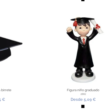
o
Negro
 birrete
Figura niño graduado
2882
5 €
Desde 5,09 €
o / Amarillo
Negro