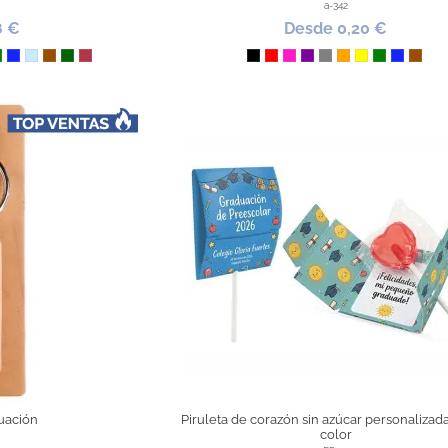
a-342
8 €
Desde 0,20 €
a
rillo
Verde
Azul Royal
Azul Claro
Marrón
Verde Oscuro
Granate
Negro
Rojo
Fucsia
Morado
Gris
Naranja
Amarillo
Verde
Azul Ro
Marr
uación
Piruleta de corazón sin azúcar personalizad
color