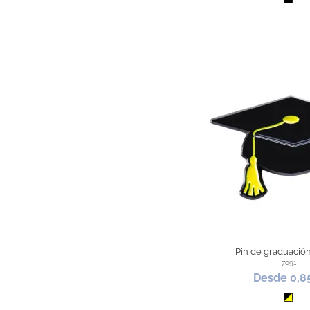
Negr
Pin de graduación
7091
Desde 0,8
Negr