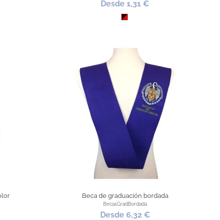
Desde 1,31 €
Negro / Rojo
olor
Beca de graduación bordada
BecasGradBordada
Desde 6,32 €