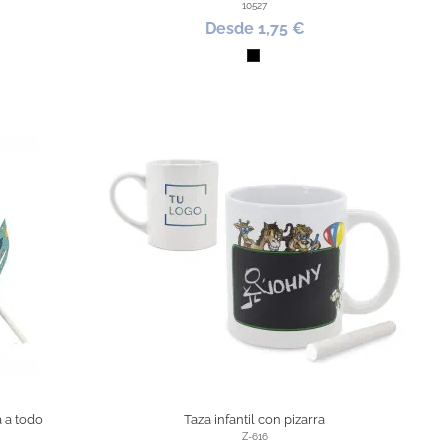
10527
Desde 1,75 €
yal
ón
Negro
a a todo
Taza infantil con pizarra
Z-616