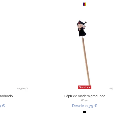
o
Todo Color
Sin stock
graduado
Lápiz de madera graduada
W147.2
9 €
Desde 0,79 €