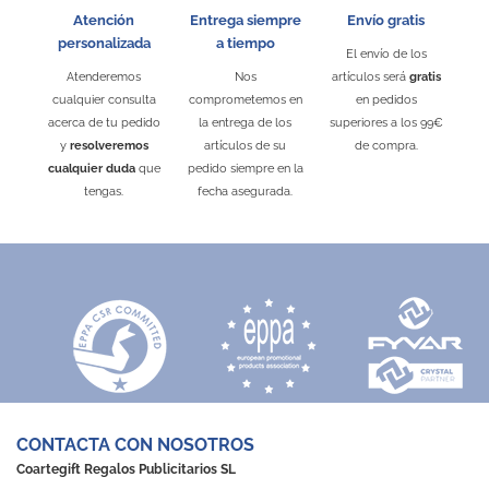
Atención
Entrega siempre
Envío gratis
personalizada
a tiempo
El envío de los
Atenderemos
Nos
artículos será
gratis
cualquier consulta
comprometemos en
en pedidos
acerca de tu pedido
la entrega de los
superiores a los 99€
y
resolveremos
artículos de su
de compra.
cualquier duda
que
pedido siempre en la
tengas.
fecha asegurada.
CONTACTA CON NOSOTROS
Coartegift Regalos Publicitarios SL