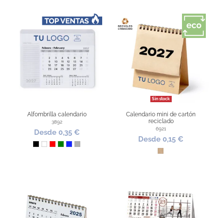
Sin stock
Alfombrilla calendario
Calendario mini de cartón
reciclado
3892
6921
Desde 0,35 €
Desde 0,15 €
Negro
Blanco
Rojo
Verde
Azul Royal
Plata
Kraft