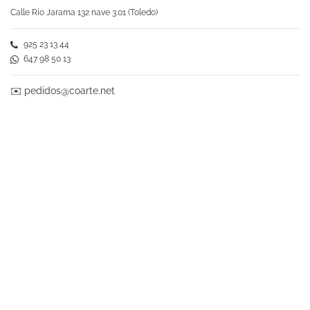
Calle Río Jarama 132 nave 3.01 (Toledo)
925 23 13 44
647 98 50 13
✉️
pedidos@coarte.net