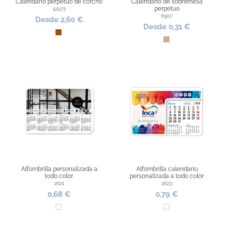
Calendario perpetuo de corcho
Calendario de sobremesa
perpetuo
52573
6907
Desde 2,60 €
Desde 0,31 €
Marrón
Kraft
Alfombrilla personalizada a
Alfombrilla calendario
todo color
personalizada a todo color
2621
2623
0,68 €
0,79 €
Blanco
Blanco