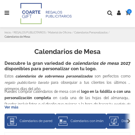
0
Inicio
REGALOS PUBLICITARIOS
Material de Oficina
Calendarios Personalizados
Calendarios de Mesa
Calendarios de Mesa
Descubre la gran variedad de
calendarios de mesa
2027
disponibles para personalizar con tu logo.
Estos
calendarios de sobremesa personalizados
son perfectos como
regalo publicitario barato
para obsequiar a tus clientes los últimos o
primeros días del año.
Puedes comprar calendarios de mesa con el
logo
en la faldilla o con una
personalización completa
en cada una de las hojas del almanaque.
Puedes incluir fotos o el diseño que quieras a la hora de hacer tu
pedido de
Ver más
calendarios de mesa online
.
Calendarios de pared
Calendarios con imán
Diseña t