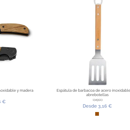
inoxidable y madera
Espátula de barbacoa de acero inoxidabl
abrebotellas
1349513
6 €
Desde 3,16 €
al
Marrón