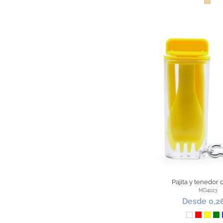
Made
Pajita y tenedor 
MD4023
Desde 0,2
Blanco
Rojo
Amari
V