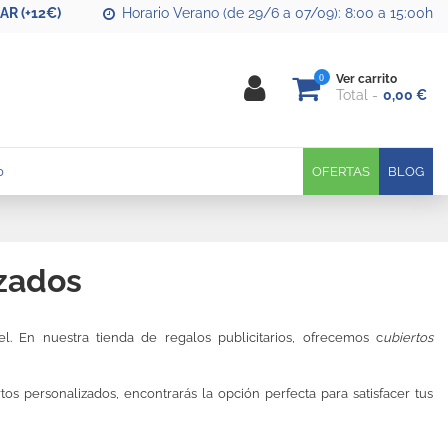
R (+12€)
Horario Verano (de 29/6 a 07/09): 8:00 a 15:00h
0
Ver carrito
Total
0,00 €
0
OFERTAS
BLOG
izados
l. En nuestra tienda de regalos publicitarios, ofrecemos c
ubiertos
s personalizados, encontrarás la opción perfecta para satisfacer tus