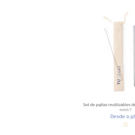
Set de pajitas reutilizables 
6282S/T
Desde 0,5
Natur