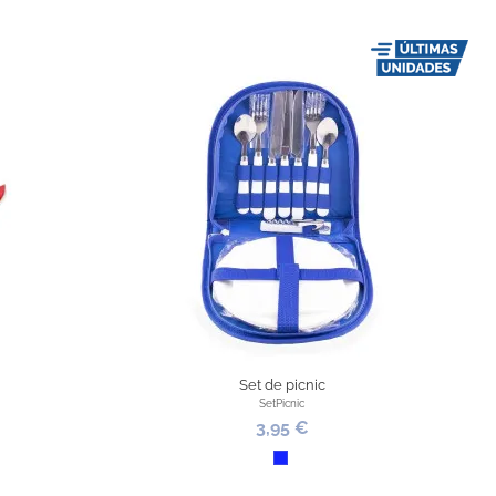
Set de picnic
SetPicnic
3,95 €
Azul Royal