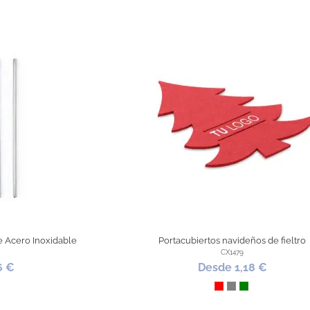
de Acero Inoxidable
Portacubiertos navideños de fieltro
CX1479
6 €
Desde 1,18 €
al
Rojo
Gris
Verde