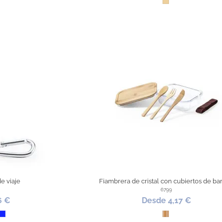
ra
Madera
de viaje
Fiambrera de cristal con cubiertos de b
6799
6 €
Desde 4,17 €
llo
erde
Azul Royal
Bambú