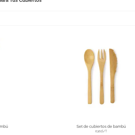
para Tus Cubiertos
ambú
Set de cubiertos de bambú
6361S/T