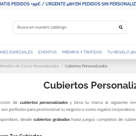
RATIS PEDIDOS +99€ / URGENTE 48H EN PEDIDOS SIN PERSONALIZA
NES ESPECIALES
EVENTOS
PREMIOS Y TROFEOS
TU REGALO 36
tensilios de Cocina Personalizados
Cubiertos Personalizados
Cubiertos Personal
lección de
cubiertos personalizados
y lleva tu marca al siguiente nive
son perfectos para promocionar tu negocio o como regalos corporativos.
isponibles, desde
cubiertos grabados
hasta juegos completos de cubierto