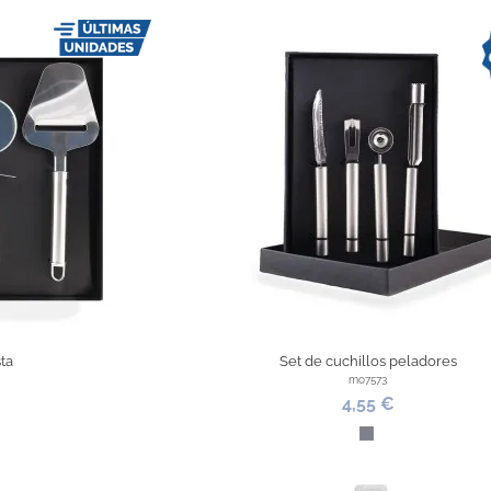
ta
Set de cuchillos peladores
mo7573
4,55 €
o
Acero