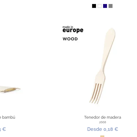
al
Negro
Blanco
Azul Oscuro
Gris
de bambú
Tenedor de madera
2668
3 €
Desde 0,18 €