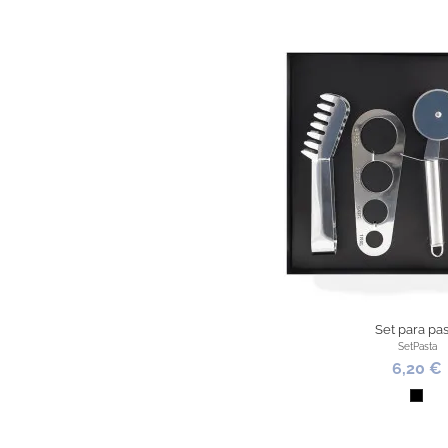
Set para pas
SetPasta
6,20 €
Negr