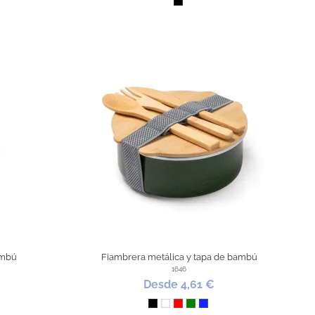
Negro
ambú
Fiambrera metálica y tapa de bambú
1646
Desde 4,61 €
Negro
Blanco
Rojo
Verde
Azul Royal