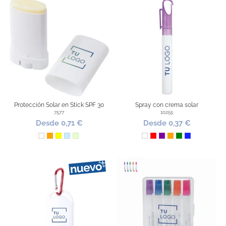
Protección Solar en Stick SPF 30
Spray con crema solar
7577
10255
Desde 0,71 €
Desde 0,37 €
Blanco
Naranja
Amarillo
Azul Claro
Verde Claro
Blanco
Rojo
Morado
Naranja
Verde
Azul Royal