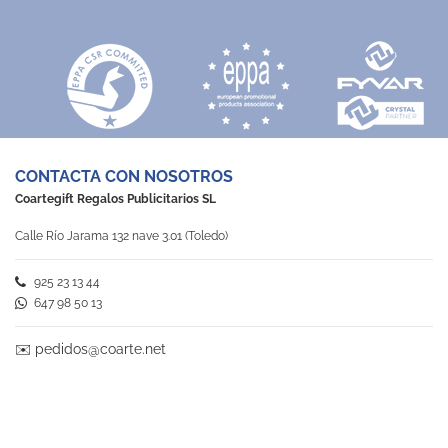
CONTACTA CON NOSOTROS
Coartegift Regalos Publicitarios SL
Calle Río Jarama 132 nave 3.01 (Toledo)
925 23 13 44
647 98 50 13
✉️
pedidos@coarte.net