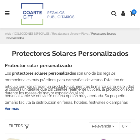
0
Inicio
COLECCIONES ESPECIALES
Regalos para Verano y Playa
Protectores Solares
Personalizados
Protectores Solares Personalizados
Protector solar personalizado
Los
protectores solares personalizados
son uno de los regalos
promocionales más prácticos para campañas de verano. Este tipo de
artículo permite ofrecer un producto útil mientras la marca gana visibilidad
Si buscas un detalle que los clientes realmente utilicen, la protección solar
durante los meses de mayor exposición al sol.
personalizable se convierte en una opción muy acertada. Su pequeño
tamaño facilita la distribución en ferias, hoteles, festivales o campañas
Ver más
promocionales de verano, aportando valor a la marca.
FILTERS
Relevancia
8