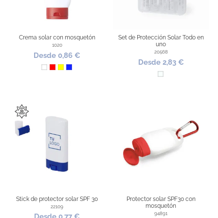
Crema solar con mosquetón
Set de Protección Solar Todo en
uno
1020
20568
Desde 0,86 €
Desde 2,83 €
Blanco
Rojo
Amarillo
Azul Royal
Transparente
Stick de protector solar SPF 30
Protector solar SPF30 con
mosquetón
22109
94891
Desde 0,77 €