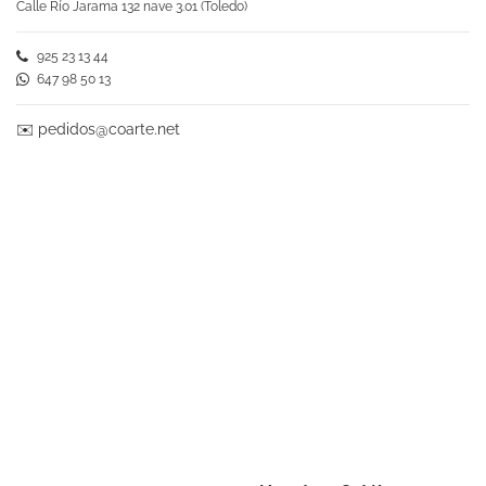
Calle Río Jarama 132 nave 3.01 (Toledo)
925 23 13 44
647 98 50 13
✉️
pedidos@coarte.net