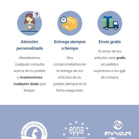
Atención
Entrega siempre
Envío gratis
personalizada
a tiempo
El envío de los
Atenderemos
Nos
artículos será
gratis
cualquier consulta
comprometemos en
en pedidos
acerca de tu pedido
la entrega de los
superiores a los 99€
y
resolveremos
artículos de su
de compra.
cualquier duda
que
pedido siempre en la
tengas.
fecha asegurada.