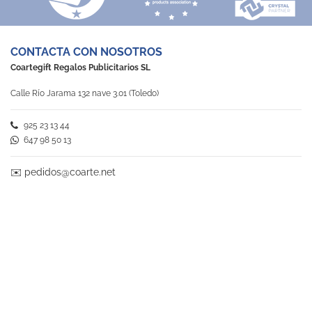
CONTACTA CON NOSOTROS
Coartegift Regalos Publicitarios SL
Calle Río Jarama 132 nave 3.01 (Toledo)
925 23 13 44
647 98 50 13
✉️
pedidos@coarte.net