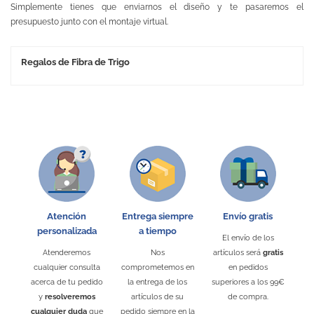
Simplemente tienes que enviarnos el diseño y te pasaremos el
presupuesto junto con el montaje virtual.
Regalos de Fibra de Trigo
Atención
Entrega siempre
Envío gratis
personalizada
a tiempo
El envío de los
Atenderemos
Nos
artículos será
gratis
cualquier consulta
comprometemos en
en pedidos
acerca de tu pedido
la entrega de los
superiores a los 99€
y
resolveremos
artículos de su
de compra.
cualquier duda
que
pedido siempre en la