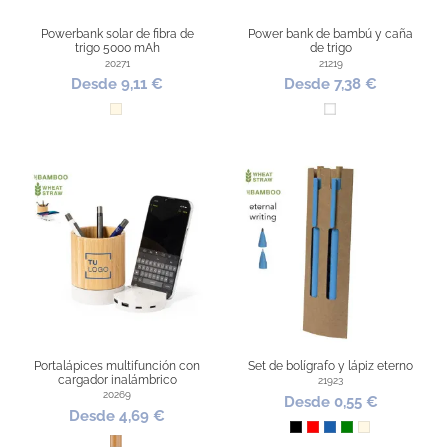
Powerbank solar de fibra de
Power bank de bambú y caña
trigo 5000 mAh
de trigo
20271
21219
Desde 9,11 €
Desde 7,38 €
Natural
Blanco
Portalápices multifunción con
Set de bolígrafo y lápiz eterno
cargador inalámbrico
21923
20269
Desde 0,55 €
Desde 4,69 €
Negro
Rojo
Azul
Verde
Natural
Bambú