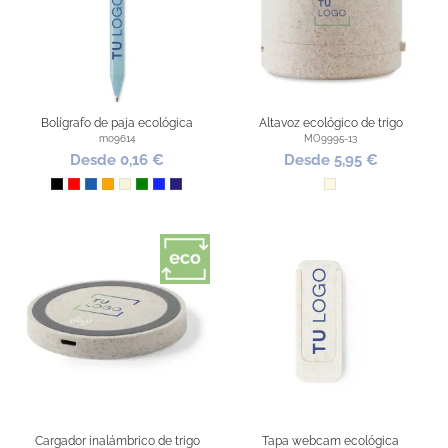
Bolígrafo de paja ecológica
Altavoz ecológico de trigo
mo9614
MO9995-13
Desde 0,16 €
Desde 5,95 €
Negro
Rojo
Azul
Naranja
Beige
Verde
Azul Royal
French Marino
Natural
Cargador inalámbrico de trigo
Tapa webcam ecológica