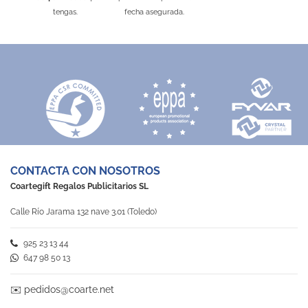
tengas.
fecha asegurada.
CONTACTA CON NOSOTROS
Coartegift Regalos Publicitarios SL
Calle Río Jarama 132 nave 3.01 (Toledo)
925 23 13 44
647 98 50 13
✉️
pedidos@coarte.net