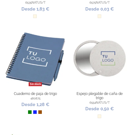
6535NATUS/T
6575NATUS/T
Desde 1,83 €
Desde 0,03 €
Natural
Natural
Sin stock
Cuaderno de paja de trigo
Espejo plegable de caña de
trigo
480875
6554NATUS/T
Desde 1,28 €
Desde 0,50 €
Verde
Azul Royal
Marrón
Natural