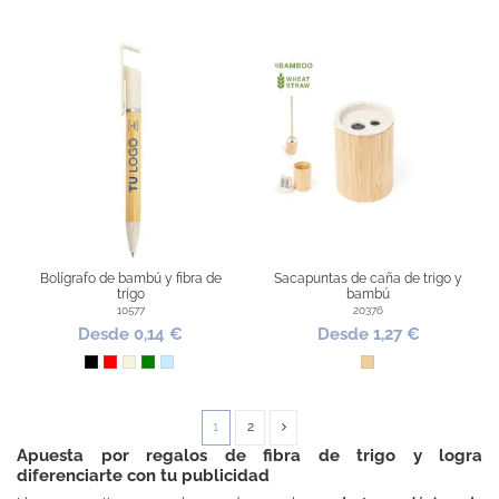
Bolígrafo de bambú y fibra de
Sacapuntas de caña de trigo y
trigo
bambú
10577
20376
Desde 0,14 €
Desde 1,27 €
Negro
Rojo
Beige
Verde
Azul Claro
Madera
1
2
Apuesta por regalos de fibra de trigo y logra
diferenciarte con tu publicidad