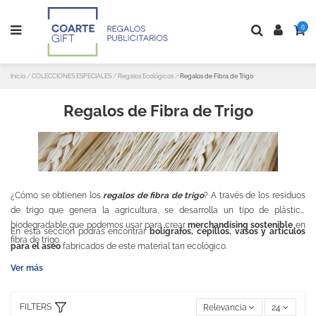
0
Inicio
COLECCIONES ESPECIALES
Regalos Ecológicos
Regalos de Fibra de Trigo
Regalos de Fibra de Trigo
¿Cómo se obtienen los
regalos de fibra de trigo
? A través de los residuos
de trigo que genera la agricultura, se desarrolla un tipo de plástico
biodegradable que podemos usar para crear
merchandising sostenible
en
En esta sección podrás encontrar
bolígrafos, cepillos, vasos y artículos
fibra de trigo.
para el aseo
fabricados de este material tan ecológico.
Ver más
FILTERS
Relevancia
24