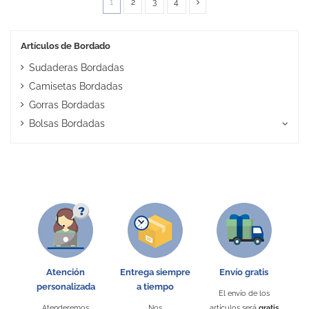
1
2
3
4
Artículos de Bordado
Sudaderas Bordadas
Camisetas Bordadas
Gorras Bordadas
Bolsas Bordadas
Atención
Entrega siempre
Envío gratis
personalizada
a tiempo
El envío de los
Atenderemos
Nos
artículos será
gratis