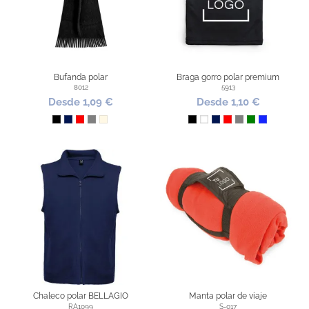
Bufanda polar
Braga gorro polar premium
8012
5913
Desde 1,09 €
Desde 1,10 €
Negro
Marino
Rojo
Gris
Natural
Negro
Blanco
Marino
Rojo
Gris
Verde
Azul Royal
Chaleco polar BELLAGIO
Manta polar de viaje
RA1099
S-017