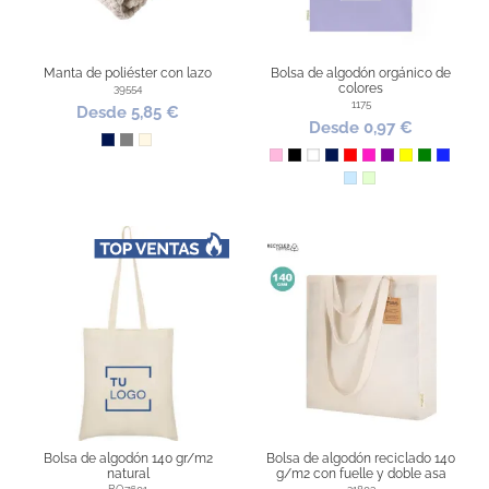
Manta de poliéster con lazo
Bolsa de algodón orgánico de
colores
39554
1175
Desde 5,85 €
Desde 0,97 €
Marino
Gris
Natural
Rosa
Negro
Blanco
Marino
Rojo
Fucsia
Morado
Amarillo
Verde
Azul Ro
Azul Claro
Verde Claro
Bolsa de algodón 140 gr/m2
Bolsa de algodón reciclado 140
natural
g/m2 con fuelle y doble asa