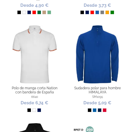
Desde 4,90 €
Desde 3,73 €
Negro
Blanco
Marino
Rojo
Verde botella
Arena
Verde Senda
Negro
Marino
Rojo
Azul
Gris
Naranja
Verde
Polo de manga corta Nation
Sudadera polar para hombre
con bandera de España
HIMALAYA
6640
SM1095
Desde 6,74 €
Desde 5,09 €
Negro
Blanco
Marino
NEGRO
ROYAL
AZUL MARINO
ROJO