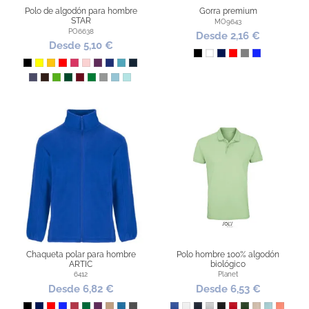
Polo de algodón para hombre
Gorra premium
STAR
MO9643
PO6638
Desde 2,16 €
Desde 5,10 €
Negro
Blanco
Marino
Rojo
Gris
Azul Royal
Negro
Amarillo
Naranja
Rojo
Rosetón
Rosa Claro
Púrpura
Azul Royal
Turquesa
Azul Marino
Azul Denim
Chocolate
Verde Grass
Verde Botella
Granate
Verde Tropical
Gris Vigoré
Celeste
Verde Menta
Chaqueta polar para hombre
Polo hombre 100% algodón
ARTIC
biológico
6412
Planet
Desde 6,82 €
Desde 6,53 €