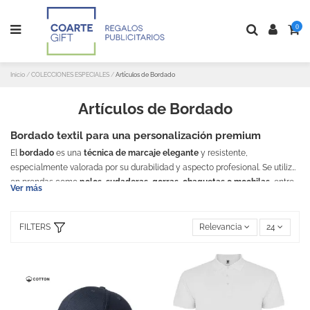
0
Inicio
COLECCIONES ESPECIALES
Artículos de Bordado
Artículos de Bordado
Bordado textil para una personalización premium
El
bordado
es una
técnica de marcaje elegante
y resistente,
especialmente valorada por su durabilidad y aspecto profesional. Se utiliza
en prendas como
polos, sudaderas, gorras, chaquetas o mochilas
, entre
Ver más
otros, y es ideal para
ropa laboral o regalos promocionales de alta
calidad
. El bordado permite aplicar logotipos, iniciales o escudos con gran
detalle, y resiste perfectamente los lavados y el uso continuo. Es una
FILTERS
Relevancia
24
opción muy demandada en personalización de ropa para empresas, clubes
deportivos o asociaciones.