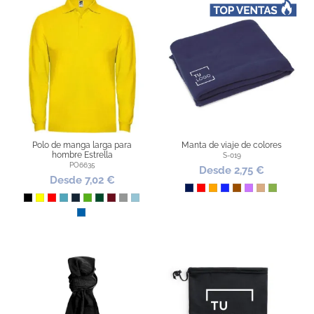
Polo de manga larga para
Manta de viaje de colores
hombre Estrella
S-019
PO6635
Desde 2,75 €
Desde 7,02 €
Marino
Rojo
Naranja
Azul Royal
Marrón
Lila
Piedra
Pistacho
Negro
Amarillo
Rojo
Turquesa
Azul Marino
Verde Grass
Verde Botella
Granate
Gris Vigoré
Celeste
Royal