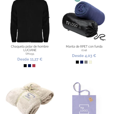
Chaqueta polar de hombre
Manta de RPET con funda
LUCIANE
6748
SM1195
Desde 4,03 €
Desde 11,27 €
Negro
Marino
Gris
Beige
Negro
Marino
Granate