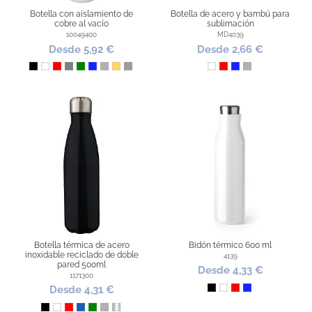
Botella con aislamiento de
Botella de acero y bambú para
cobre al vacío
sublimación
10049400
MD4039
Desde 5,92 €
Desde 2,66 €
Negro
Blanco
Rojo
Gris
Verde
Azul Royal
Plata
Dorado
Titanio
Blanco
Rojo
Azul Royal
Plata
Botella térmica de acero
Bidón térmico 600 ml
inoxidable reciclado de doble
4139
pared 500ml
Desde 4,33 €
1171300
Desde 4,31 €
Negro
Blanco
Rojo
Azul Royal
Negro
Blanco
Rojo
Azul
Verde
Plata
Gris Metálico