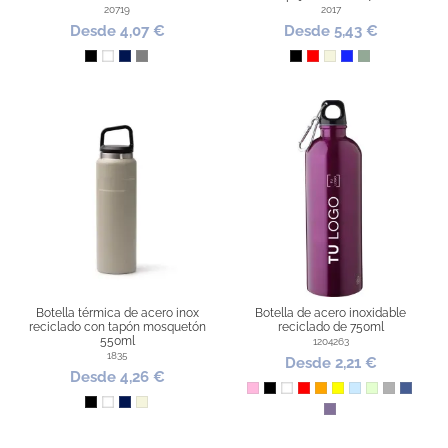
20719
2017
Desde 4,07 €
Desde 5,43 €
Negro
Blanco
Marino
Gris
Negro
Rojo
Beige
Azul Royal
Verde Salvia
Botella térmica de acero inox
Botella de acero inoxidable
reciclado con tapón mosquetón
reciclado de 750ml
550ml
1204263
1835
Desde 2,21 €
Desde 4,26 €
Rosa
Negro
Blanco
Rojo
Naranja
Amarillo
Azul Claro
Verde Claro
Plata
Azul co
Negro
Blanco
Marino
Beige
Violeta