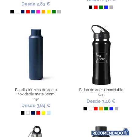
Desde 2,83 €
Negro
Rojo
Verde
Azul Royal
Plata
Negro
Blanco
Marino
Rojo
Azul
Fucsia
Naranja
Amarillo
Verde
Plateado
Botella térmica de acero
Bidón de acero inoxidable
inoxidable mate 600ml
5233
1696
Desde 3,48 €
Desde 3,84 €
Negro
Blanco
Rojo
Naranja
Verde
Azul Royal
Plata
Negro
Blanco
Marino
Rojo
Amarillo
Azul Claro