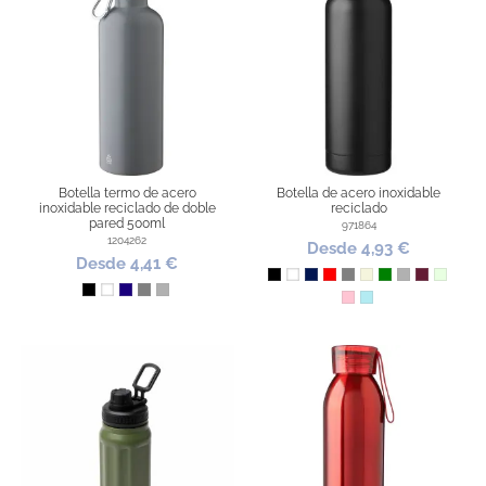
Botella termo de acero
Botella de acero inoxidable
inoxidable reciclado de doble
reciclado
pared 500ml
971864
1204262
Desde 4,93 €
Desde 4,41 €
Negro
Blanco
Marino
Rojo
Gris
Beige
Verde
Plata
Burdeos
Verde P
Negro
Blanco
Azul Oscuro
Gris
Plata
Rosa Pastel
Azul Pastel