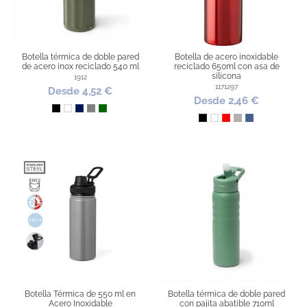
Botella térmica de doble pared
Botella de acero inoxidable
de acero inox reciclado 540 ml
reciclado 650ml con asa de
silicona
1912
1171297
Desde 4,52 €
Desde 2,46 €
Negro
Blanco
Marino
Gris
Verde Oscuro
Negro
Blanco
Rojo
Plata
Azul cobalto
Botella Térmica de 550 ml en
Botella térmica de doble pared
Acero Inoxidable
con pajita abatible 710ml