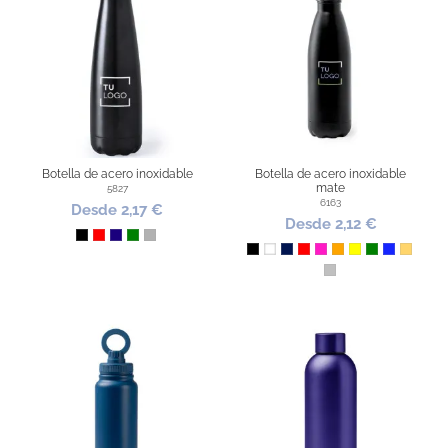
Botella de acero inoxidable
Botella de acero inoxidable
mate
5827
6163
Desde 2,17 €
Desde 2,12 €
Negro
Rojo
Azul Oscuro
Verde
Plata
Negro
Blanco
Marino
Rojo
Fucsia
Naranja
Amarillo
Verde
Azul Royal
Dorado
Plateado