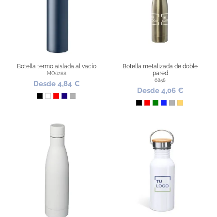
Botella termo aislada al vacío
Botella metalizada de doble
pared
MO6288
6858
Desde 4,84 €
Desde 4,06 €
Negro
Blanco
Rojo
Azul Oscuro
Plata
Negro
Rojo
Verde
Azul Royal
Plata
Dorado