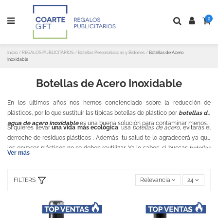
0
Inicio
REGALOS PUBLICITARIOS
Botellas Personalizadas y Bidones
Botellas de Acero
Inoxidable
Botellas de Acero Inoxidable
En los últimos años nos hemos concienciado sobre la reducción de
plásticos, por lo que sustituir las típicas botellas de plástico por
botellas de
agua de acero
inoxidable
es una buena solución para contaminar menos.
Si quieres llevar
una vida más ecológica
, usa
botellas de acero
,
evitarás el
derroche de residuos plásticos . Además, tu salud te lo agradecerá ya que
los envases plásticos no se deben reutilizar. Ya lo sabes, si buscas
botellas
Ver más
reutilizables
, decántate por
bidones de acero inoxidable
.
FILTERS
Relevancia
24