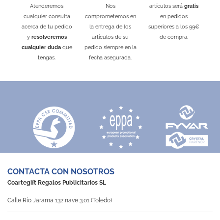
Atenderemos
Nos
artículos será
gratis
cualquier consulta
comprometemos en
en pedidos
acerca de tu pedido
la entrega de los
superiores a los 99€
y
resolveremos
artículos de su
de compra.
cualquier duda
que
pedido siempre en la
tengas.
fecha asegurada.
CONTACTA CON NOSOTROS
Coartegift Regalos Publicitarios SL
Calle Río Jarama 132 nave 3.01 (Toledo)