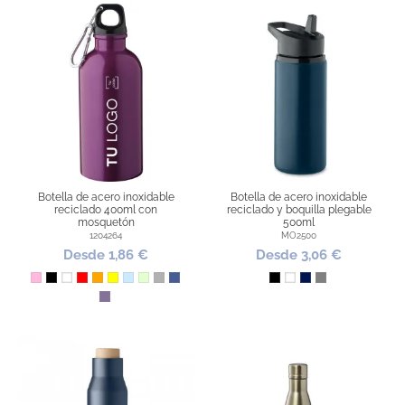
Botella de acero inoxidable
Botella de acero inoxidable
reciclado 400ml con
reciclado y boquilla plegable
mosquetón
500ml
1204264
MO2500
Desde 1,86 €
Desde 3,06 €
Rosa
Negro
Blanco
Rojo
Naranja
Amarillo
Azul Claro
Verde Claro
Plata
Azul cobalto
Negro
Blanco
Marino
Gris
Violeta