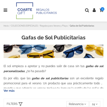
0
Inicio
COLECCIONES ESPECIALES
Regalos para Verano y Playa
Gafas de Sol Publicitarias
Gafas de Sol Publicitarias
El sol empieza a apretar y no puedes salir de casa sin tus
gafas de sol
personalizadas
, ¿te ha pasado?
Es por ello, que las
gafas de sol publicitarias
son un excelente regalo
promocional para el verano. Un producto que usa prácticamente todo el
mundo y que además es unisex. Incluye tu logo en la patilla de las gafas de
Ver más
sol y tu marca viajará todo el verano al lado de tus clientes.
FILTERS
Relevancia
24