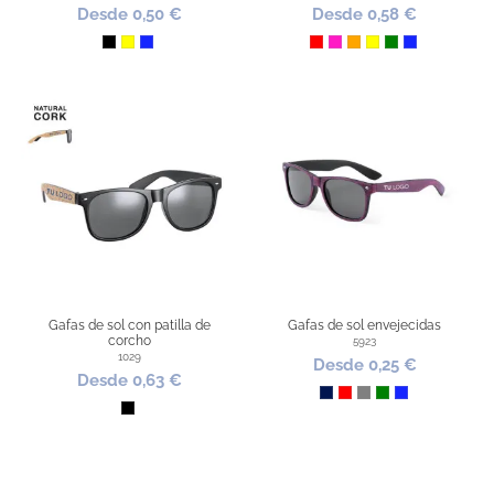
Desde 0,50 €
Desde 0,58 €
Negro
Amarillo
Azul Royal
Rojo
Fucsia
Naranja
Amarillo
Verde
Azul Royal
Gafas de sol con patilla de
Gafas de sol envejecidas
corcho
5923
1029
Desde 0,25 €
Desde 0,63 €
Marino
Rojo
Gris
Verde
Azul Royal
Negro