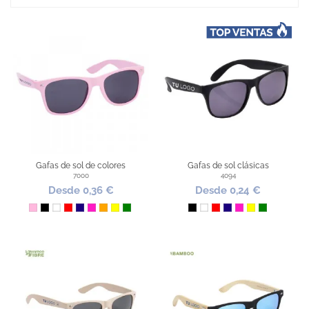
Gafas de sol de colores
Gafas de sol clásicas
7000
4094
Desde 0,36 €
Desde 0,24 €
Rosa
Negro
Blanco
Rojo
Azul Oscuro
Fucsia
Naranja
Amarillo
Verde
Negro
Blanco
Rojo
Azul Oscuro
Fucsia
Amarillo
Verde