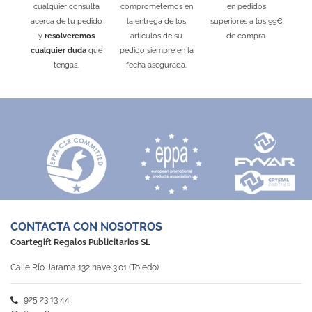
cualquier consulta
comprometemos en
en pedidos
acerca de tu pedido
la entrega de los
superiores a los 99€
y
resolveremos
artículos de su
de compra.
cualquier duda
que
pedido siempre en la
tengas.
fecha asegurada.
CONTACTA CON NOSOTROS
Coartegift Regalos Publicitarios SL
Calle Río Jarama 132 nave 3.01 (Toledo)
925 23 13 44