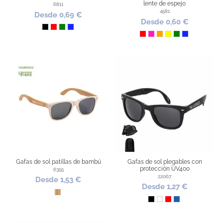
lente de espejo
6811
4581
Desde 0,69 €
Desde 0,60 €
Negro
Rojo
Verde
Azul Royal
Rojo
Fucsia
Naranja
Amarillo
Verde
Azul Royal
Gafas de sol patillas de bambú
Gafas de sol plegables con
protección UV400
6355
22067
Desde 1,53 €
Desde 1,27 €
Bambú
Negro
Blanco
Rojo
Azul