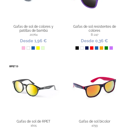
Gafas de sol de colores y
Gafas de sol resistentes de
patillas de bambú
colores
20764
B-247
Desde 1,96 €
Desde 0,36 €
Rosa
Blanco
Azul
Amarillo
Verde Claro
Negro
Blanco
Marino
Rojo
Azul
Naranja
Verde
Lila
Gafas de sol de RPET
Gafas de sol bicolor
1605
4799