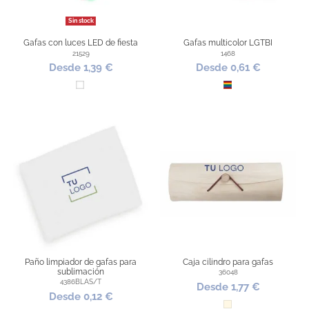
Sin stock
Gafas con luces LED de fiesta
Gafas multicolor LGTBI
21529
1468
Desde 1,39 €
Desde 0,61 €
Blanco
LGTBIQ+
Paño limpiador de gafas para
Caja cilindro para gafas
sublimación
36048
4386BLAS/T
Desde 1,77 €
Desde 0,12 €
Natural