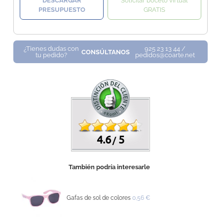
DESCARGAR
Solicitar boceto virtual
PRESUPUESTO
GRATIS
¿Tienes dudas con
925 23 13 44 /
CONSÚLTANOS
tu pedido?
pedidos@coarte.net
4.6
5
/
También podría interesarle
Gafas de sol de colores
0,56 €