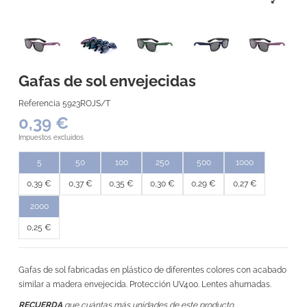
Gafas de sol envejecidas
Referencia
5923ROJS/T
0,39 €
Impuestos excluidos
5
50
100
250
500
1000
0,39 €
0,37 €
0,35 €
0,30 €
0,29 €
0,27 €
2000
0,25 €
Gafas de sol fabricadas en plástico de diferentes colores con acabado
similar a madera envejecida. Protección UV400. Lentes ahumadas.
RECUERDA
que cuántas más unidades de este producto