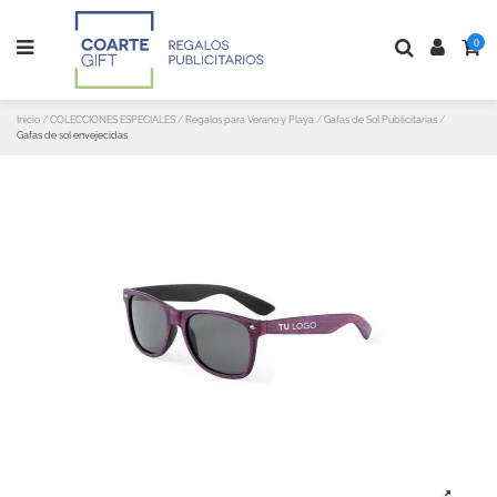
0
Inicio
COLECCIONES ESPECIALES
Regalos para Verano y Playa
Gafas de Sol Publicitarias
Gafas de sol envejecidas