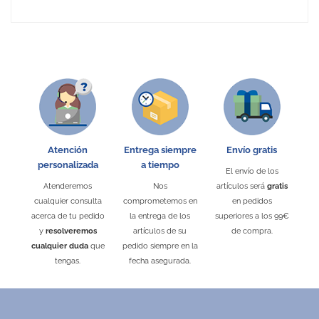
No Reviews
Atención
Entrega siempre
Envío gratis
personalizada
a tiempo
El envío de los
Atenderemos
Nos
artículos será
gratis
cualquier consulta
comprometemos en
en pedidos
acerca de tu pedido
la entrega de los
superiores a los 99€
y
resolveremos
artículos de su
de compra.
cualquier duda
que
pedido siempre en la
tengas.
fecha asegurada.