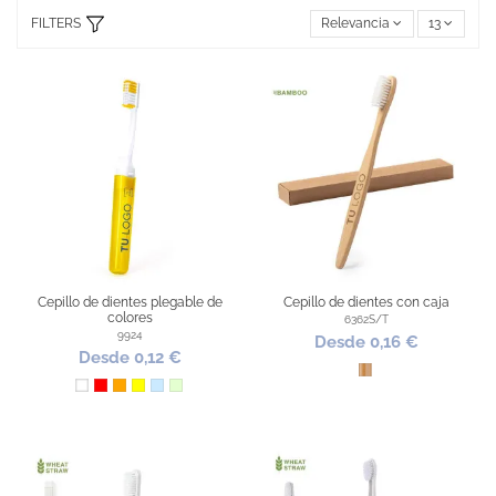
FILTERS
Relevancia
13
Cepillo de dientes plegable de
Cepillo de dientes con caja
colores
6362S/T
9924
Desde 0,16 €
Desde 0,12 €
Bambú
Blanco
Rojo
Naranja
Amarillo
Azul Claro
Verde Claro