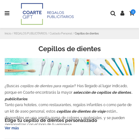
0
Inicio
REGALOS PUBLICITARIOS
Cuidado Personal
Cepillos de dientes
Cepillos de dientes
¿Buscas
cepillos de dientes para regalar
? Has llegado al lugar indicado,
porque en Coarte encontrarás la mayor
selección de cepillos de dientes
publicitarios
.
Tanto para hoteles, como restaurantes, regalos infantiles o como parte de
un kit de aseo personal, estos
cepillos de dientes de viaje
están
disponibles en una amplia gama de colores y materiales, y se pueden
Elige tu cepillo de dientes personalizado
personalizar con el logo de tu empresa.
Ver más