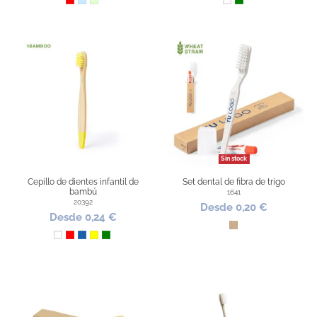
Rojo
Azul Claro
Verde Claro
Blanco
Verde
Sin stock
Cepillo de dientes infantil de
Set dental de fibra de trigo
bambú
1641
20392
Desde 0,20 €
Desde 0,24 €
Kraft
Blanco
Rojo
Azul
Amarillo
Verde