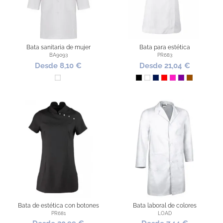
Bata sanitaria de mujer
Bata para estética
BA9093
PR683
Desde 8,10 €
Desde 21,04 €
Blanco
Negro
Blanco
Marino
Rojo
Fucsia
Morado
Marrón
Bata de estética con botones
Bata laboral de colores
PR681
LOAD