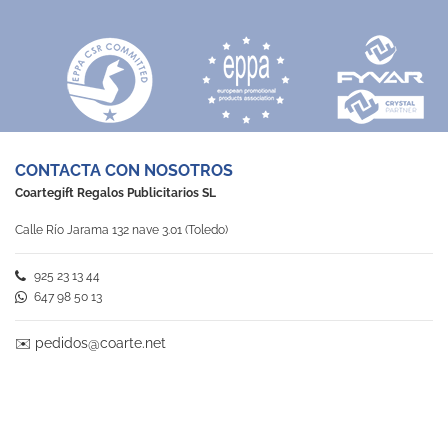
CONTACTA CON NOSOTROS
Coartegift Regalos Publicitarios SL
Calle Río Jarama 132 nave 3.01 (Toledo)
925 23 13 44
647 98 50 13
✉️
pedidos@coarte.net