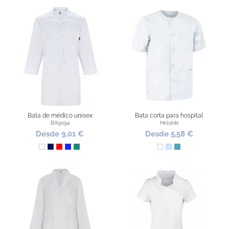
Bata de médico unisex
Bata corta para hospital
BA9094
Helsinki
Desde 9,01 €
Desde 5,58 €
Blanco
Marino
Rojo
Azul Royal
Verde Lab
Blanco
Azul Claro
Turquesa