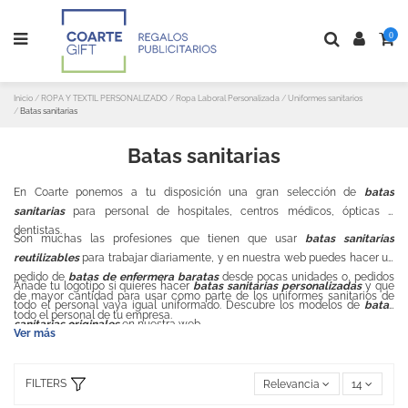
0
Inicio
ROPA Y TEXTIL PERSONALIZADO
Ropa Laboral Personalizada
Uniformes sanitarios
Batas sanitarias
Batas sanitarias
En Coarte ponemos a tu disposición una gran selección de
batas
sanitarias
para personal de hospitales, centros médicos, ópticas o
dentistas.
Son muchas las profesiones que tienen que usar
batas sanitarias
reutilizables
para trabajar diariamente, y en nuestra web puedes hacer un
pedido de
batas de enfermera baratas
desde pocas unidades o, pedidos
Añade tu logotipo si quieres hacer
batas sanitarias personalizadas
y que
de mayor cantidad para usar como parte de los
uniformes sanitarios
de
todo el personal vaya igual uniformado. Descubre los modelos de
batas
todo el personal de tu empresa.
sanitarias originales
en nuestra web.
Ver más
FILTERS
Relevancia
14