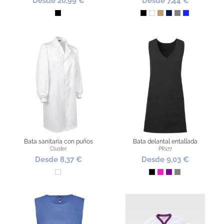
Desde 20,99 €
Desde 7,44 €
Negro
Negro
Blanco
Camel
Marino
Gris
Azul Royal
Bata sanitaria con puños
Bata delantal entallada
Cluster
PR177
Desde 8,37 €
Desde 9,03 €
Blanco
Negro
Fucsia
Morado
Gris