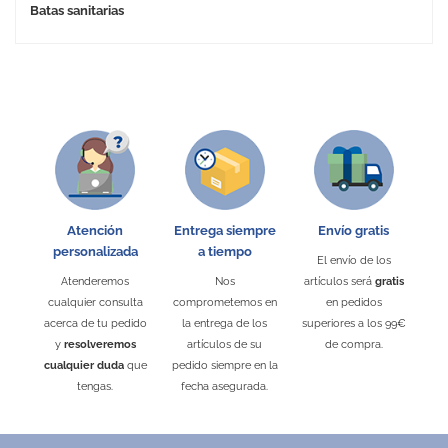
Batas sanitarias
Atención
Entrega siempre
Envío gratis
personalizada
a tiempo
El envío de los
Atenderemos
Nos
artículos será
gratis
cualquier consulta
comprometemos en
en pedidos
acerca de tu pedido
la entrega de los
superiores a los 99€
y
resolveremos
artículos de su
de compra.
cualquier duda
que
pedido siempre en la
tengas.
fecha asegurada.