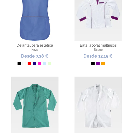
Delantal para estética
Bata laboral multiusos
K822
B6200
Desde 7,38 €
Desde 12,15 €
Negro
Blanco
Rojo
Azul Oscuro
Fucsia
Azul Claro
Verde Claro
Negro
Morado
Naranja