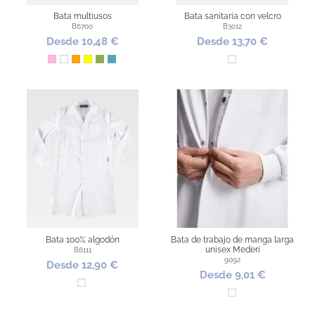
Bata multiusos
Bata sanitaria con velcro
B6700
B3012
Desde 10,48 €
Desde 13,70 €
Rosa
Blanco
Naranja
Amarillo
Pistacho
Turquesa
Blanco
Bata 100% algodón
Bata de trabajo de manga larga
unisex Mederi
B6111
9092
Desde 12,90 €
Desde 9,01 €
Blanco
Blanco