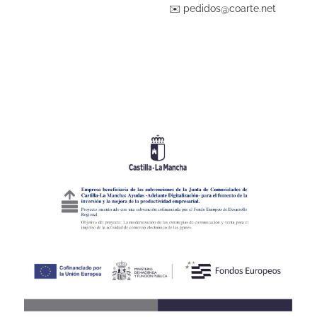
✉️
pedidos@coarte.net