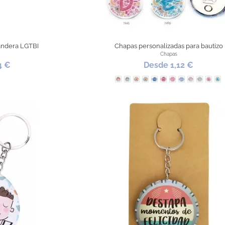
andera LGTBI
Chapas personalizadas para bautizo
Chapas
4 €
Desde 1,12 €
 Color
Arcoiris Rosa
Arcoiris Azul
Dinosaurio Rosa
Dinosaurio Azul
Bebé Azul
Bebé Rosa
Biberón Rosa
Biberón Azul
Animales R
Animale
Inicia
In