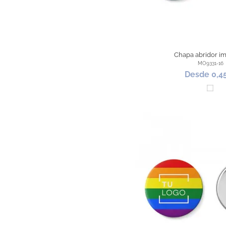
Chapa abridor i
MO9331-16
Desde 0,4
Blan