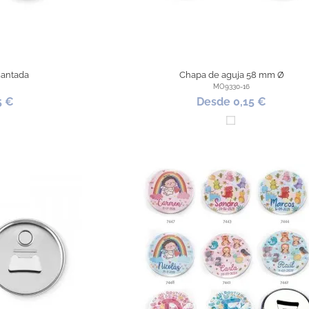
mantada
Chapa de aguja 58 mm Ø
MO9330-16
5 €
Desde 0,15 €
co
Blanco