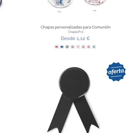
Chapas personalizadas para Comunión
ChapasPrzl
Desde 1,12 €
osa
s Azul
l Niña
icial Niño
Nombre Rosa
Nombre Azul
Dibujos Azul
Dibujos Rosas
Niña
Niño
Letra Rosa
Letra Azul