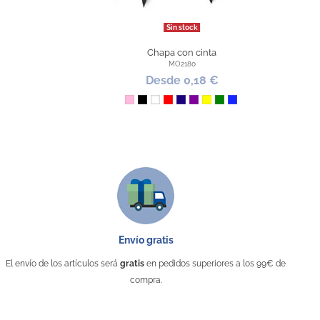
Sin stock
Chapa con cinta
MO2180
Desde 0,18 €
Rosa
Negro
Blanco
Rojo
Azul Oscuro
Morado
Amarillo
Verde
Azul Royal
Envío gratis
El envío de los artículos será
gratis
en pedidos superiores a los 99€ de
compra.