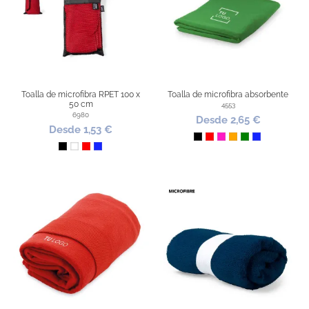
Toalla de microfibra RPET 100 x
Toalla de microfibra absorbente
50 cm
4553
6980
Desde 2,65 €
Desde 1,53 €
Negro
Rojo
Fucsia
Naranja
Verde
Azul Royal
Negro
Blanco
Rojo
Azul Royal