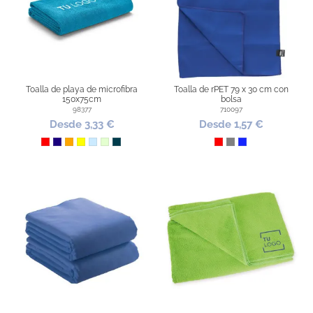
Toalla de playa de microfibra
Toalla de rPET 79 x 30 cm con
150x75cm
bolsa
98377
710097
Desde 3,33 €
Desde 1,57 €
Rojo
Azul Oscuro
Naranja
Amarillo
Azul Claro
Verde Claro
Gris Oscuro
Rojo
Gris
Azul Royal