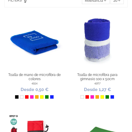
FILTERS
Relevancia
20
Toalla de mano de microfibra de
Toalla de microfibra para
colores
gimnasio 100 x 50cm
4554
4567
Desde 0,50 €
Desde 1,27 €
Negro
Blanco
Rojo
Fucsia
Naranja
Amarillo
Verde
Azul Royal
Blanco
Rojo
Fucsia
Naranja
Amarillo
Verde
Azul Royal