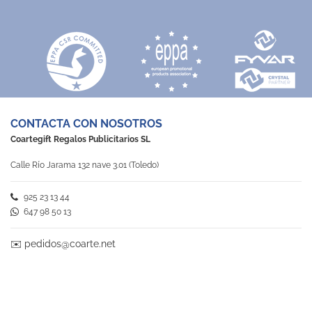
CONTACTA CON NOSOTROS
Coartegift Regalos Publicitarios SL
Calle Río Jarama 132 nave 3.01 (Toledo)
925 23 13 44
647 98 50 13
✉️
pedidos@coarte.net