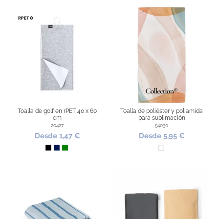
Toalla de golf en rPET 40 x 60
Toalla de poliéster y poliamida
cm
para sublimación
20427
54030
Desde 1,47 €
Desde 5,95 €
Negro
Marino
Verde
Blanco