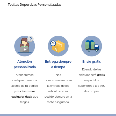
Toallas Deportivas Personalizadas
Atención
Entrega siempre
Envío gratis
personalizada
a tiempo
El envío de los
Atenderemos
Nos
artículos será
gratis
cualquier consulta
comprometemos en
en pedidos
acerca de tu pedido
la entrega de los
superiores a los 99€
y
resolveremos
artículos de su
de compra.
cualquier duda
que
pedido siempre en la
tengas.
fecha asegurada.