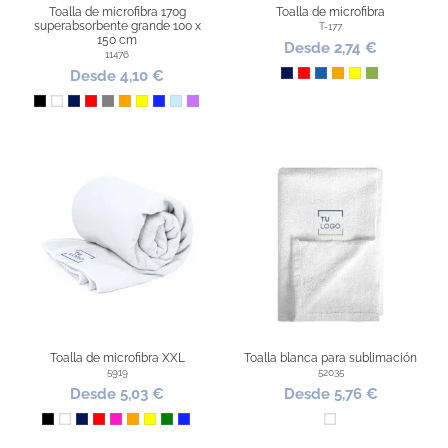
Toalla de microfibra 170g
Toalla de microfibra
superabsorbente grande 100 x
T-177
150 cm
Desde 2,74 €
11476
Desde 4,10 €
Marino
Rojo
Azul
Naranja
Amarillo
Pistacho
Negro
Blanco
Marino
Rojo
Gris
Naranja
Amarillo
Azul Royal
Azul Claro
Lila
Toalla de microfibra XXL
Toalla blanca para sublimación
5919
52035
Desde 5,03 €
Desde 5,76 €
Negro
Blanco
Marino
Rojo
Fucsia
Naranja
Amarillo
Verde
Azul Royal
Blanco