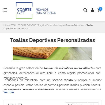
0
Inicio
DETALLES PARA EVENTOS
Regalos Personalizados para Eventos Deportivos
Toallas
Deportivas Personalizadas
Toallas Deportivas Personalizadas
Consulta la gran selección de
toallas de microfibra personalizadas
para
gimnasios, actividades al aire libre o como regalo promocional para
múltiples sectores.
Fabricadas en microfibra para un
secado rápido
y ocupar el menor
espacio posible, estas toallas deportivas personalizadas pueden hacerse
en
serigrafía, transfer o sublimación
. Incluso podemos personalizar tus
Ver más
toallas deportivas por toda la superficie. ¿El resultado? Increíble.