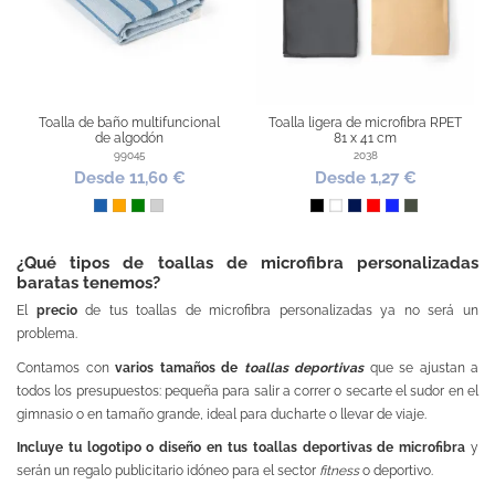
Toalla de baño multifuncional
Toalla ligera de microfibra RPET
de algodón
81 x 41 cm
99045
2038
Desde 11,60 €
Desde 1,27 €
Azul
Naranja
Verde
Gris Claro
Negro
Blanco
Marino
Rojo
Azul Royal
Plomo Oscur
¿Qué tipos de toallas de microfibra personalizadas
baratas tenemos?
El
precio
de tus toallas de microfibra personalizadas ya no será un
problema.
Contamos con
varios tamaños de
toallas deportivas
que se ajustan a
todos los presupuestos: pequeña para salir a correr o secarte el sudor en el
gimnasio o en tamaño grande, ideal para ducharte o llevar de viaje.
Incluye tu logotipo o diseño en tus toallas deportivas de microfibra
y
serán un regalo publicitario idóneo para el sector
fitness
o deportivo.