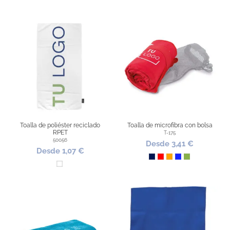
Toalla de poliéster reciclado
Toalla de microfibra con bolsa
RPET
T-175
50056
Desde 3,41 €
Desde 1,07 €
Marino
Rojo
Naranja
Azul Royal
Pistacho
Blanco