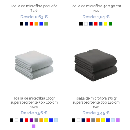
Toalla de microfibra pequeña
Toalla de microfibra 40 x 90 cm
T-176
5920
Desde 0,63 €
Desde 1,04 €
Negro
Marino
Rojo
Naranja
Azul Royal
Pistacho
Negro
Blanco
Marino
Rojo
Azul
Amarillo
Verde
Toalla de microfibra 170gr
Toalla de microfibra 170 gr
superabsorbente 50 x 100 cm
superabsorbente 70 x 140 cm
10438
11415
Desde 1,56 €
Desde 3,45 €
Negro
Blanco
Marino
Rojo
Morado
Gris
Naranja
Amarillo
Azul Royal
Azul Claro
Negro
Blanco
Marino
Rojo
Gris
Naranja
Amarillo
Azul Royal
Azul Claro
Lila
Lila