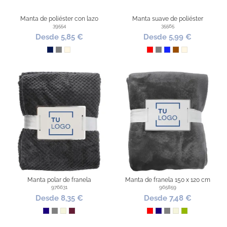
Manta de poliéster con lazo
Manta suave de poliéster
39554
35565
Desde 5,85 €
Desde 5,99 €
Marino
Gris
Natural
Rojo
Gris
Azul Royal
Marrón
Natural
Manta polar de franela
Manta de franela 150 x 120 cm
976631
965859
Desde 8,35 €
Desde 7,48 €
Azul Oscuro
Gris
Beige
Burdeos
Rojo
Azul Oscuro
Gris
Beige
Verde Kaki