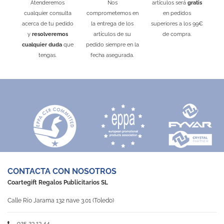
Atenderemos
Nos
artículos será
gratis
cualquier consulta
comprometemos en
en pedidos
acerca de tu pedido
la entrega de los
superiores a los 99€
y
resolveremos
artículos de su
de compra.
cualquier duda
que
pedido siempre en la
tengas.
fecha asegurada.
CONTACTA CON NOSOTROS
Coartegift Regalos Publicitarios SL
Calle Río Jarama 132 nave 3.01 (Toledo)
925 23 13 44