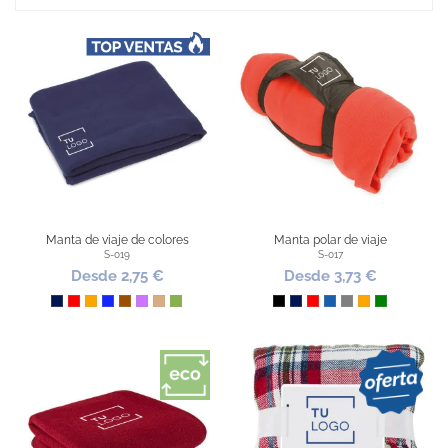
Manta de viaje de colores
Manta polar de viaje
S-019
S-017
Desde 2,75 €
Desde 3,73 €
Marino
Rojo
Naranja
Azul Royal
Marrón
Lila
Piedra
Pistacho
Negro
Marino
Rojo
Azul
Gris
Naranja
Verde