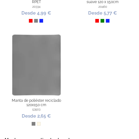
RPET
suave 120 x 150cm
20334
20460
Desde 4,99 €
Desde 5,77 €
Rojo
Gris
Azul Royal
Rojo
Verde
Azul Royal
Manta de poliéster reciclado
120x150 cm
53503
Desde 2,65 €
Gris
Natural