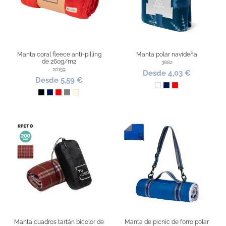
Manta coral fleece anti-pilling
Manta polar navideña
de 260g/m2
3882
20159
Desde 4,03 €
Desde 5,59 €
Blanco
Marino
Rojo
Negro
Marino
Rojo
Gris
Natural
Manta cuadros tartán bicolor de
Manta de picnic de forro polar