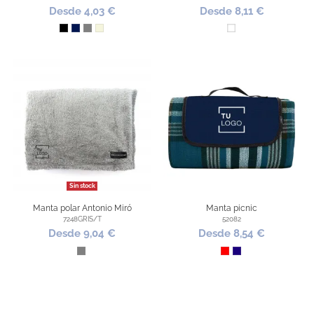
Desde 4,03 €
Desde 8,11 €
Negro
Marino
Gris
Beige
Blanco
Sin stock
Manta polar Antonio Miró
Manta picnic
7248GRIS/T
52082
Desde 9,04 €
Desde 8,54 €
Gris
Rojo
Azul Oscuro