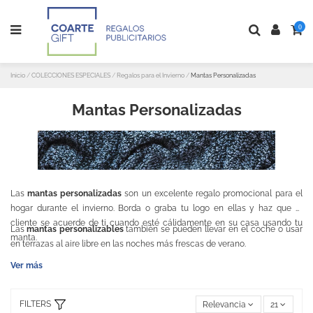
0
Inicio
COLECCIONES ESPECIALES
Regalos para el Invierno
Mantas Personalizadas
Mantas Personalizadas
Las
mantas personalizadas
son un excelente regalo promocional para el
hogar durante el invierno. Borda o graba tu logo en ellas y haz que el
cliente se acuerde de ti cuando esté cálidamente en su casa usando tu
Las
mantas personalizables
también se pueden llevar en el coche o usar
manta.
en terrazas al aire libre en las noches más frescas de verano.
Ver más
FILTERS
Relevancia
21