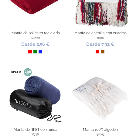
Manta de poliéster reciclado
Manta de chenilla con cuadros
50666
8186
Desde 2,56 €
Desde 7,92 €
Rojo
Verde
Azul Royal
Rojo
Marrón
Manta de RPET con funda
Manta 100% algodón
6748
50013