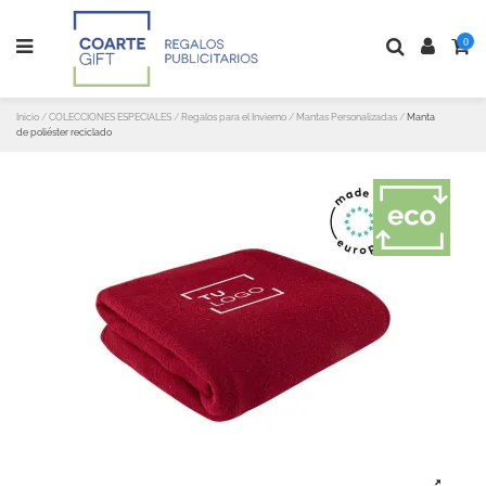
0
Inicio
COLECCIONES ESPECIALES
Regalos para el Invierno
Mantas Personalizadas
Manta
de poliéster reciclado