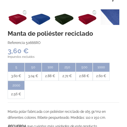
Manta de poliéster reciclado
Referencia
50666RO
3,60 €
Impuestos excluidos
5
50
100
250
500
1000
3,60 €
3,04 €
2,88 €
2,72 €
2,68 €
2,60 €
2000
2,56 €
Manta polar fabricada con poliéster reciclado de 165 gr/m2 en
diferentes colores. Ribete pespunteado. Medidas: 110 x 150 cm.
RECUERDA
que cuántas más unidades de este producto