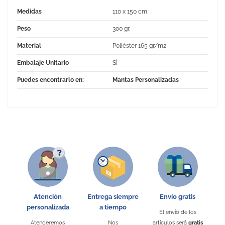
Medidas
110 x 150 cm
Peso
300 gr.
Material
Poliéster 165 gr/m2
Embalaje Unitario
SÍ
Puedes encontrarlo en:
Mantas Personalizadas
No Reviews
Atención
Entrega siempre
Envío gratis
personalizada
a tiempo
El envío de los
Atenderemos
Nos
artículos será
gratis