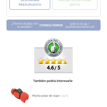
DESCARGAR
Solicitar boceto virtual
PRESUPUESTO
GRATIS
¿Tienes dudas con
925 23 13 44 /
CONSÚLTANOS
tu pedido?
pedidos@coarte.net
4.6
5
/
También podría interesarle
Manta polar de viaje
5,74 €