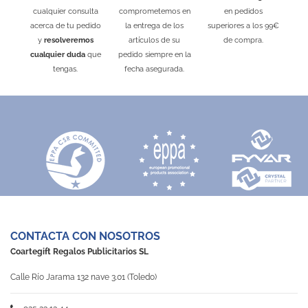
cualquier consulta
comprometemos en
en pedidos
acerca de tu pedido
la entrega de los
superiores a los 99€
y
resolveremos
artículos de su
de compra.
cualquier duda
que
pedido siempre en la
tengas.
fecha asegurada.
CONTACTA CON NOSOTROS
Coartegift Regalos Publicitarios SL
Calle Río Jarama 132 nave 3.01 (Toledo)