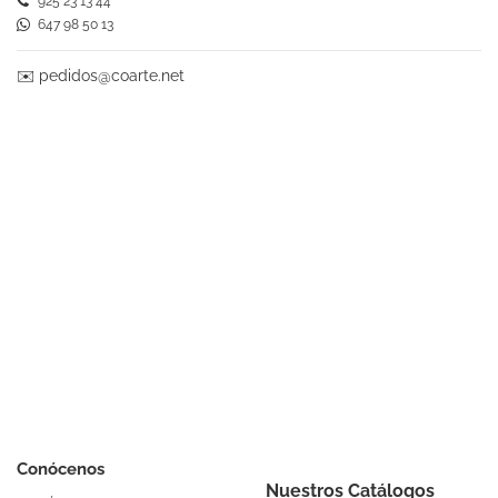
925 23 13 44
647 98 50 13
✉️
pedidos@coarte.net
Conócenos
Nuestros Catálogos