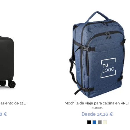
o asiento de 21L
Mochila de viaje para cabina en RPE
1148485
8 €
Desde 15,16 €
o
Negro
Azul
Gris
Beige