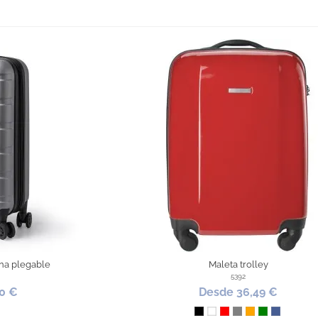
ina plegable
Maleta trolley
5392
0 €
Desde 36,49 €
no
ata metalizado
Negro
Blanco
Rojo
Gris
Naranja
Verde
Azul coba