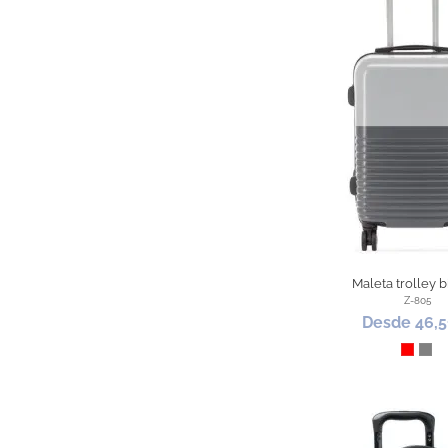
Maleta trolley b
Z-805
Desde 46,5
Rojo
Gris