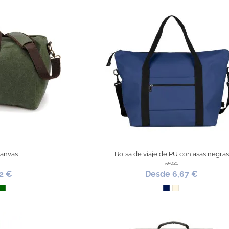
Canvas
Bolsa de viaje de PU con asas negras
55021
2 €
Desde 6,67 €
o
e
rrón
Verde Oscuro
Marino
Natural