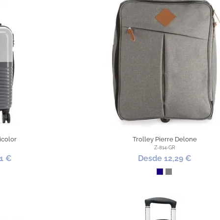
icolor
Trolley Pierre Delone
Z-814-GR
1 €
Desde 12,29 €
Azul Oscuro
Gris