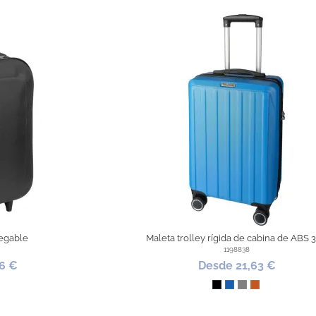
legable
Maleta trolley rígida de cabina de ABS 
1198838
6 €
Desde 21,63 €
o
Negro
Azul
Gris
Terracota