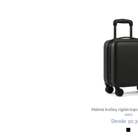
Maleta trolley rígida baj
55501
Desde 30,3
Negr