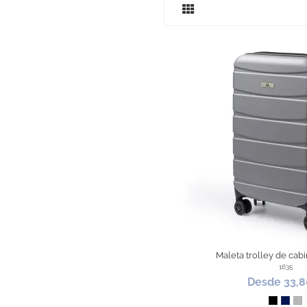
Maleta trolley de cab
1635
Desde 33,8
Negro
Mari
Pl