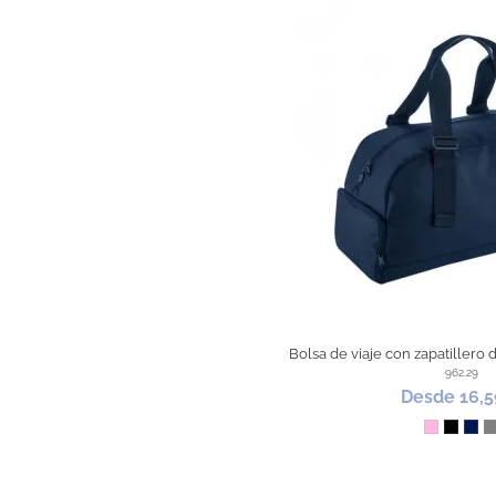
Bolsa de viaje con zapatillero 
962.29
Desde 16,5
Rosa
Negro
Mar