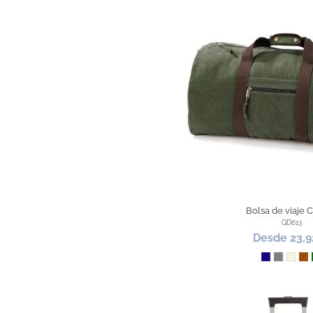
Bolsa de viaje 
QD613
Desde 23,9
Azul Oscur
Gris
Beig
Ma