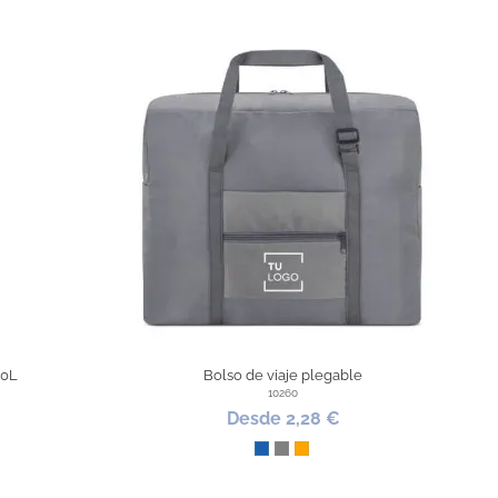
30L
Bolso de viaje plegable
10260
Desde 2,28 €
Azul
Gris
Naranja