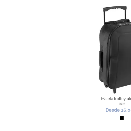
Maleta trolley p
9327
Desde 16,0
Negr