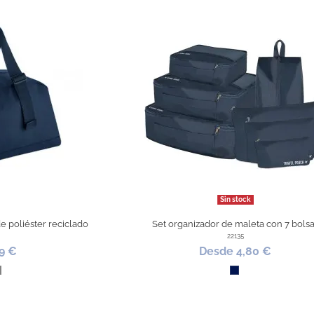
Sin stock
de poliéster reciclado
Set organizador de maleta con 7 bols
22135
9 €
Desde 4,80 €
ino
Gris
Marino