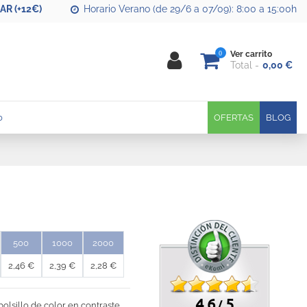
R (+12€)
Horario Verano (de 29/6 a 07/09): 8:00 a 15:00h
0
Ver carrito
Total
0,00 €
0
OFERTAS
BLOG
500
1000
2000
2,46 €
2,39 €
2,28 €
4.6
5
/
olsillo de color en contraste.