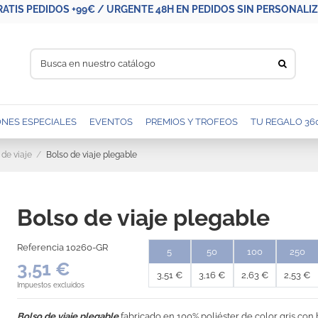
RATIS PEDIDOS +99€ / URGENTE 48H EN PEDIDOS SIN PERSONALIZA
NES ESPECIALES
EVENTOS
PREMIOS Y TROFEOS
TU REGALO 36
 de viaje
Bolso de viaje plegable
Bolso de viaje plegable
Referencia
10260-GR
5
50
100
250
3,51 €
3,51 €
3,16 €
2,63 €
2,53 €
Impuestos excluidos
Bolso de viaje plegable
fabricado en 100% poliéster de color gris con b