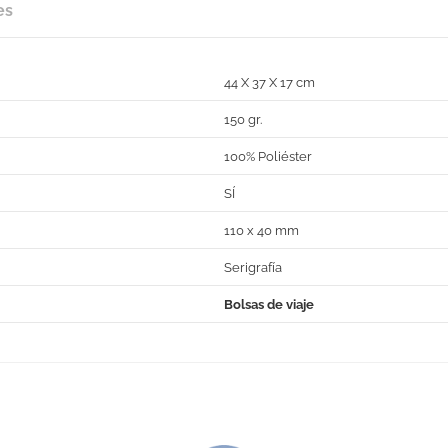
es
44 X 37 X 17 cm
150 gr.
100% Poliéster
SÍ
110 x 40 mm
Serigrafía
Bolsas de viaje
No Reviews