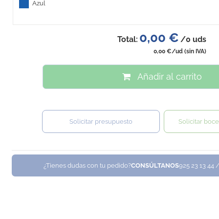
Azul
0,00 €
Total:
/
0
uds
0,00 €
/ud
(sin IVA)
Añadir al carrito
Solicitar presupuesto
Solicitar boce
¿Tienes dudas con tu pedido?
CONSÚLTANOS
925 23 13 44 