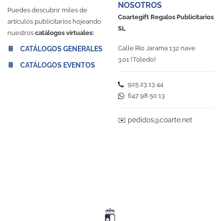
NOSOTROS
Puedes descubrir miles de
Coartegift Regalos Publicitarios
artículos publicitarios hojeando
SL
nuestros
catálogos virtuales:
Calle Río Jarama 132 nave
📔 CATÁLOGOS GENERALES
3.01 (Toledo)
📔 CATÁLOGOS EVENTOS
925 23 13 44
647 98 50 13
✉️
pedidos@coarte.net