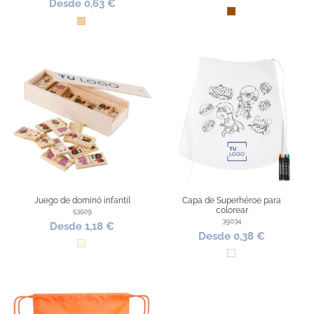
Desde 0,63 €
Marrón
Madera
Juego de dominó infantil
Capa de Superhéroe para
colorear
53509
39034
Desde 1,18 €
Desde 0,38 €
Natural
Blanco