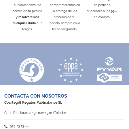
cualquier consulta
comprometemos en
en pedidos
acerca de tu pedido
la entrega de los
superiores a los 99€
y
resolveremos
artículos de su
de compra.
cualquier duda
que
pedido siempre en la
tengas.
fecha asegurada.
CONTACTA CON NOSOTROS
Coartegift Regalos Publicitarios SL
Calle Río Jarama 132 nave 3.01 (Toledo)
925 23 13 44