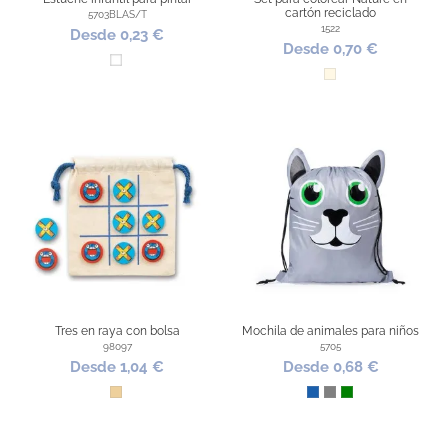
cartón reciclado
5703BLAS/T
1522
Desde 0,23 €
Desde 0,70 €
Blanco
Natural
Tres en raya con bolsa
Mochila de animales para niños
98097
5705
Desde 1,04 €
Desde 0,68 €
Madera
Azul
Gris
Verde