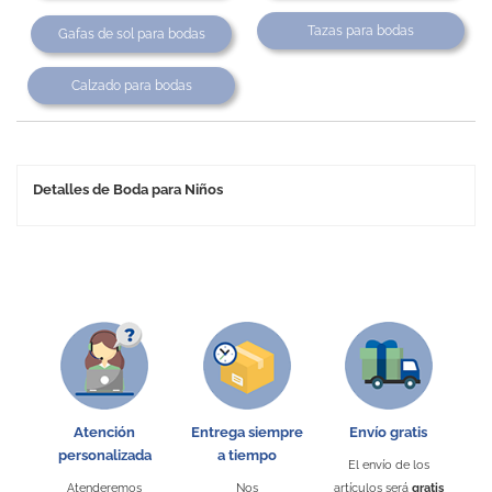
Tazas para bodas
Gafas de sol para bodas
Calzado para bodas
Detalles de Boda para Niños
Atención
Entrega siempre
Envío gratis
personalizada
a tiempo
El envío de los
Atenderemos
Nos
artículos será
gratis