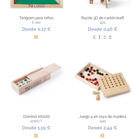
Tangram para niños
Puzzle 3D de cartón kraft
E-060
1575
Desde 0,17 €
Desde 0,46 €
Madera
Perro
Cohete
Dinosaurio
Tren
Dominó infantil
Juego 4 en raya de madera
5716S/T
1540
Desde 1,19 €
Desde 2,44 €
Madera
Madera