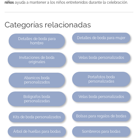
niños
ayuda a mantener a los niños entretenidos durante la celebración.
Categorías relacionadas
Detalles de boda para mujer
Detalles de boda para
hombre
Invitaciones de boda
Velas boda personalizados
originales
Portafotos boda
Abanicos boda
personalizadas
personalizados
Bolígrafos boda
Velas boda personalizados
personalizadas
Bolsas para regalos de bodas
Kits de boda personalizados
Árbol de huellas para bodas
Sombreros para bodas