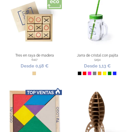
Tres en raya de madera
Jarra de cristal con pajita
6417
5494
Desde 0,58 €
Desde 1,13 €
Madera
Negro
Rojo
Fucsia
Gris
Naranja
Amarillo
Verde
Azul Royal