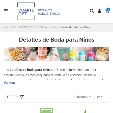
0
Inicio
DETALLES PARA EVENTOS
Detalles de Boda
Detalles de Boda para Niños
Detalles de Boda para Niños
Los
detalles de boda para niños
son la mejor forma de mantener
entretenidos a los más pequeños durante la celebración, desde la
ceremonia hasta el momento del baile. Los regalos más divertidos suelen
Ver más
triunfar en la mesa infantil y ayudan a que los niños también recuerden la
boda como un día especial.También se utilizan como detalle dentro de
diferentes packs de bienvenida.
FILTERS
Relevancia
24