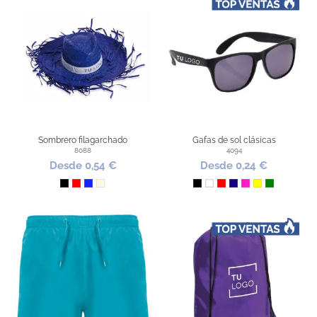
Sombrero filagarchado
Gafas de sol clásicas
8088
4094
Desde 0,54 €
Desde 0,24 €
Negro
Rojo
Azul Royal
Natural
Negro
Blanco
Rojo
Azul Oscuro
Fucsia
Amarillo
Verde