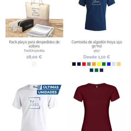
Pack playa para despedidas de
Camiseta de algodón Keya 150
soltera
gr/m2
PackDespedida
5857
28,00 €
Desde 1,10 €
Natural
Negro
Marino
Rojo
Gris
Naranja
Amarillo
Verde
Azul Royal
Azul Claro
Dorado
Gris Oscuro
Verde botella
Marino oscuro