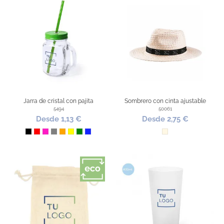
Jarra de cristal con pajita
Sombrero con cinta ajustable
5494
50061
Desde 1,13 €
Desde 2,75 €
Negro
Rojo
Fucsia
Gris
Naranja
Amarillo
Verde
Azul Royal
Natural