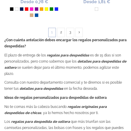
Desde 0,78 €
Desde 1,81 €
Negro
Blanco
Marino
Rojo
Fucsia
Morado
Naranja
Amarillo
Verde
Azul Royal
Blanco
Piedra
Azul Mdo
1
2
3
¿Con cuánta antelación debes encargar los regalos personalizados para
despedidas?
El plazo de entrega de los
regalos para despedidas
es de 15 días si son
personalizados, pero como sabemos que los
detalles para despedidas de
soltero
se suelen dejar para el último momento, podemos agilizar este
plazo.
Consulta con nuestro departamento comercial y te diremos si es posible
tener tus
detalles para despedidas
en la fecha deseada.
Ideas de regalos personalizados para despedidas de soltera
No te comas más la cabeza buscando
regalos originales para
despedidas de chicas
, ya lo hemos hecho nosotros por ti.
Los
regalos para despedida de soltera
que más triunfan son las
camisetas personalizadas, las bolsas con frases y los regalos que puedes