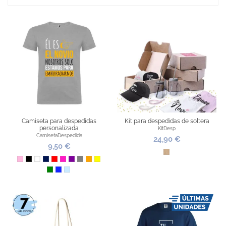
Camiseta para despedidas
Kit para despedidas de soltera
personalizada
KitDesp
CamisetaDespedida
24,90 €
9,50 €
Kraft
Rosa
Negro
Blanco
Marino
Rojo
Fucsia
Morado
Gris
Naranja
Amarillo
Verde
Azul Royal
Azul Claro