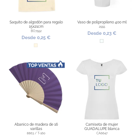
Saquito de algodón para regalo
Vaso de polipropileno 400 ml
15x21cm
2555
BO7552
Desde 0,23 €
Desde 0,25 €
Transparente
Natural
Abanico de madera de 16
Camiseta de mujer
varillas
GUADALUPE blanca
8863 / T-160
CA6647