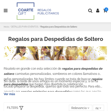
0
Inicio
DETALLES PARA EVENTOS
Regalos para Despedidas de Soltero
Regalos para Despedidas de Soltero
Pásatelo en grande con esta selección de
regalos para despedidas de
soltero
: camisetas personalizadas, sombreros en colores llamativos o
gafas personalizadas. No hay límites cuando se trata de buscar
regalos
Sin duda, la boda de unos amigos es un momento especial y, si te ha
para despedidas
que hagan más divertida la celebración.
tocado preparar la despedida, querrás que todo sea perfecto. Para ello,
apuesta por
regalos originales para despedidas
como los que aquí te
Ver más
ofrecemos.
FILTERS
Relevancia
24