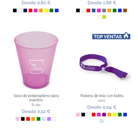
Desde 0,82 €
Desde 1,88 €
Negro
Blanco
Marino
Rojo
Fucsia
Naranja
Amarillo
Verde
Azul Royal
Negro
Blanco
Rojo
Azul
Fucsia
Gris
Naranja
Verde
Azul Royal
Marrón
Natural
Lima
Vaso de polipropileno para
Pulsera de tela con bolita
eventos
5060
B-084
Desde 0,04 €
Desde 0,12 €
Rosa
Negro
Blanco
Rojo
Fucsia
Morado
Naranja
Amarillo
Verde
Azul Ro
Rosa
Negro
Rojo
Naranja
Verde
Azul Claro
Lila
Transparente
Azul Claro