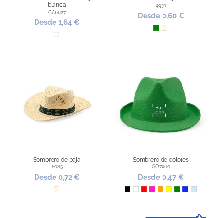
blanca
4930
CA6627
Desde 0,60 €
Desde 1,64 €
Verde
Natural
Blanco
Sombrero de paja
Sombrero de colores
8085
GO7060
Desde 0,72 €
Desde 0,47 €
Natural
Negro
Blanco
Rojo
Fucsia
Naranja
Amarillo
Verde
Azul Royal
Azul Clar