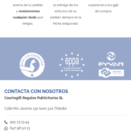
acerca de tu pedido
la entrega de los
superiores a los 99€
y
resolveremos
artículos de su
de compra.
cualquier duda
que
pedido siempre en la
tengas.
fecha asegurada.
CONTACTA CON NOSOTROS
Coartegift Regalos Publicitarios SL
Calle Río Jarama 132 nave 3.01 (Toledo)
925 23 13 44
647 98 50 13