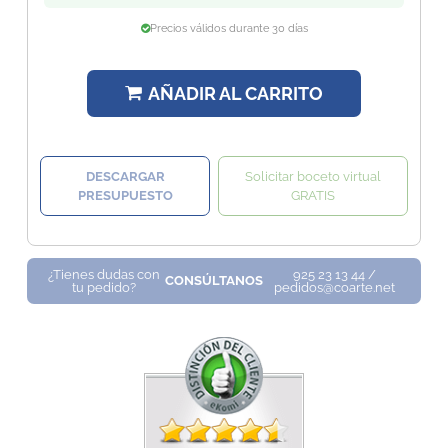
Precios válidos durante 30 días
AÑADIR AL CARRITO
DESCARGAR
Solicitar boceto virtual
PRESUPUESTO
GRATIS
¿Tienes dudas con
925 23 13 44 /
CONSÚLTANOS
tu pedido?
pedidos@coarte.net