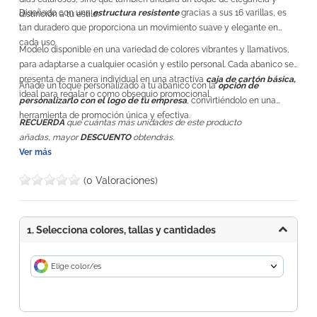
Diseñado con una
estructura resistente
gracias a sus 16 varillas, es
distinción a tu estilo.
tan duradero que proporciona un movimiento suave y elegante en
cada uso.
Modelo disponible en una variedad de colores vibrantes y llamativos,
para adaptarse a cualquier ocasión y estilo personal. Cada abanico se
presenta de manera individual en una atractiva
caja de cartón básica,
Añade un toque personalizado a tu abanico con la
opción de
ideal para regalar o como obsequio promocional.
personalizarlo con el logo de tu empresa
, convirtiéndolo en una
herramienta de promoción única y efectiva.
RECUERDA
que cuántas más unidades de este producto
añadas, mayor
DESCUENTO
obtendrás.
Ver más
(0 Valoraciones)
1. Selecciona colores, tallas y cantidades
Elige color/es