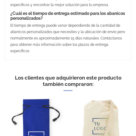
específicos y encontrar la mejor solución para tu empresa.
¿Cuál es el tiempo de entrega estimado para los abanicos
personalizados?
El tiempo de entrega puede variar dependiendo de la cantidad de
abanicos personalizados que necesites y la ubicación de envío pero
normalmente es aproximadamente 15 días naturales. Contáctanos
para obtener más información sobre los plazos de entrega
específicos
No Reviews
Medidas
42.5 x 23 cm
Peso
41 gr
Los clientes que adquirieron este producto
Material
Madera y poliester
también compraron:
Embalaje Unitario
SÍ
Área de marcaje
110 x 60 mm
Puedes encontrarlo en:
Abanicos y Pai pais
personalizados