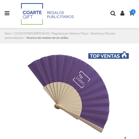
0
Inicio
COLECCIONES ESPECIALES
Regalos para Verano y Playa
Abanicos y Pai pais
personalizados
Abanico de madera de 16 varillas