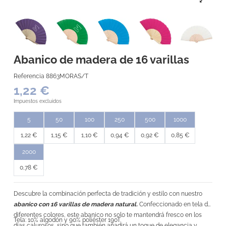
Abanico de madera de 16 varillas
Referencia
8863MORAS/T
1,22 €
Impuestos excluidos
5
50
100
250
500
1000
1,22 €
1,15 €
1,10 €
0,94 €
0,92 €
0,85 €
2000
0,78 €
Descubre la combinación perfecta de tradición y estilo con nuestro
abanico con 16 varillas de madera natural.
Confeccionado en tela de
diferentes colores, este abanico no solo te mantendrá fresco en los
Tela: 10% algodón y 90% poliéster 190T.
días calurosos, sino que también añadirá un toque de elegancia y