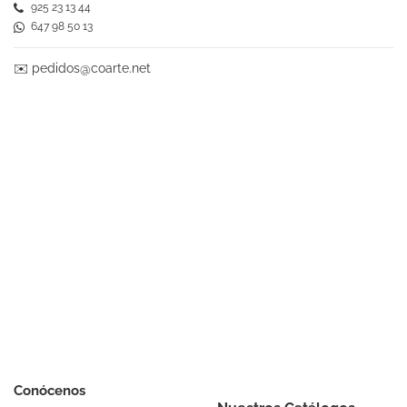
925 23 13 44
647 98 50 13
✉️
pedidos@coarte.net
Conócenos