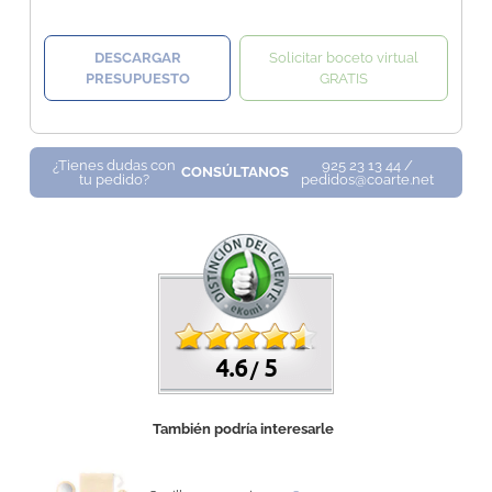
DESCARGAR
Solicitar boceto virtual
PRESUPUESTO
GRATIS
¿Tienes dudas con
925 23 13 44 /
CONSÚLTANOS
tu pedido?
pedidos@coarte.net
4.6
5
/
También podría interesarle