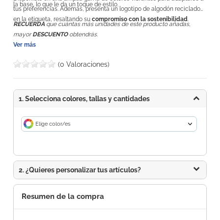
la base, lo que le da un toque de estilo.
tus preferencias. Además, presenta un logotipo de algodón reciclado
en la etiqueta, resaltando su
compromiso con la sostenibilidad
.
RECUERDA
que cuántas más unidades de este producto añadas,
mayor
DESCUENTO
obtendrás.
Ver más
(0 Valoraciones)
1. Selecciona colores, tallas y cantidades
Elige color/es
2. ¿Quieres personalizar tus artículos?
Resumen de la compra