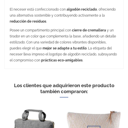
El neceser está confeccionado con
algodón reciclado
, ofreciendo
una alternativa sostenible y contribuyendo activamente a la
reducción de residuos
.
Posee un compartimento principal con
cierre de cremallera
y un
tirador en un color que complementa la base, añadiendo un detalle
estilizado. Con una variedad de colores vibrantes disponibles,
puedes elegir el que
mejor se adapte a tu estilo
. La etiqueta del
neceser lleva impreso el logotipo de algodón reciclado, subrayando
el compromiso con
prácticas eco-amigables
.
No Reviews
Medidas
23 x 18 x 8 cm
Peso
20 gr.
Los clientes que adquirieron este producto
Embalaje Unitario
SÍ
también compraron:
Área de marcaje
80 x 75 mm
120 x 75 mm
Tipo de marcaje
Bordado
Serigrafía
Transfer