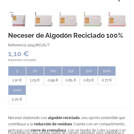
Neceser de Algodón Reciclado 100%
Referencia
21047ROJS/T
1,10 €
Impuestos excluidos
5
50
100
250
500
1000
1,10 €
1,03 €
0,99 €
0,85 €
0,83 €
0,77 €
2000
0,70 €
Neceser elaborado con
algodón reciclado
, una opción sostenible que
contribuye a la
reducción de residuos
. Cuenta con un compartimento
principal con
cierre de cremallera
, con un tirador de color a juego con
Disponible en una amplia gama de colores vibrantes para adaptarse a