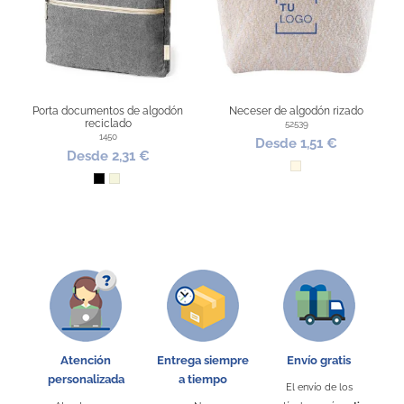
Puedes encontrarlo en:
Neceser Personalizado
Porta documentos de algodón
Neceser de algodón rizado
reciclado
52539
1450
Desde 1,51 €
Desde 2,31 €
Natural
Negro
Beige
Atención
Entrega siempre
Envío gratis
personalizada
a tiempo
Sin stock
El envío de los