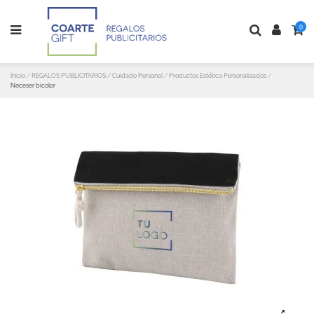
0
Inicio
REGALOS PUBLICITARIOS
Cuidado Personal
Productos Estética Personalizados
Neceser bicolor