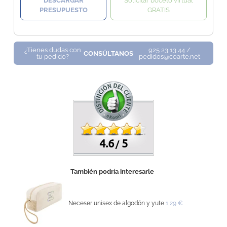
DESCARGAR
Solicitar boceto virtual
PRESUPUESTO
GRATIS
¿Tienes dudas con
925 23 13 44 /
CONSÚLTANOS
tu pedido?
pedidos@coarte.net
4.6
5
/
También podría interesarle
Neceser unisex de algodón y yute
1,29 €