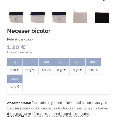
Neceser bicolor
Referencia
50539
1,20 €
Impuestos excluidos
5
50
100
250
500
1000
1,20 €
1,13 €
1,08 €
0,92 €
0,90 €
0,84 €
2000
0,77 €
Neceser bicolor
fabricado en yute de color natural por una cara y en
color negro de algodón canvas por la otra. Gramaje: 180 gr/m2. Cierre
de cremallera metálica con tirador de cuerda de algodón.
RECUERDA
que cuántas más unidades de este producto