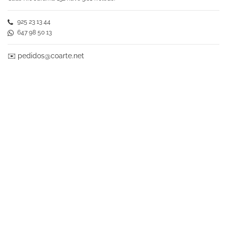
925 23 13 44
647 98 50 13
✉️
pedidos@coarte.net