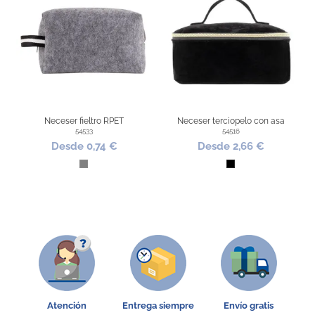
Neceser fieltro RPET
Neceser terciopelo con asa
54533
54516
Desde 0,74 €
Desde 2,66 €
Gris
Negro
Atención
Entrega siempre
Envío gratis