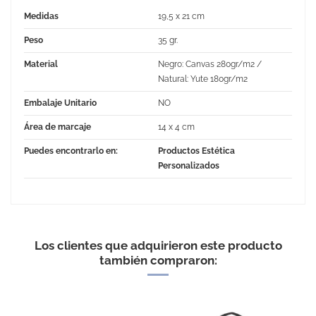
Medidas
19,5 x 21 cm
Peso
35 gr.
Material
Negro: Canvas 280gr/m2 /
Natural: Yute 180gr/m2
Embalaje Unitario
NO
Área de marcaje
14 x 4 cm
Puedes encontrarlo en:
Productos Estética
Personalizados
No Reviews
Los clientes que adquirieron este producto
también compraron: