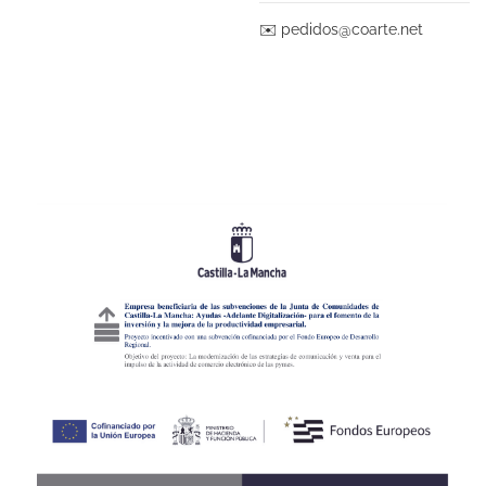
✉️
pedidos@coarte.net