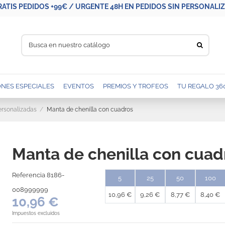
RATIS PEDIDOS +99€ / URGENTE 48H EN PEDIDOS SIN PERSONALIZA
NES ESPECIALES
EVENTOS
PREMIOS Y TROFEOS
TU REGALO 36
rsonalizadas
Manta de chenilla con cuadros
Manta de chenilla con cuad
Referencia
8186-
5
25
50
100
008999999
10,96 €
9,26 €
8,77 €
8,40 €
10,96 €
Impuestos excluidos