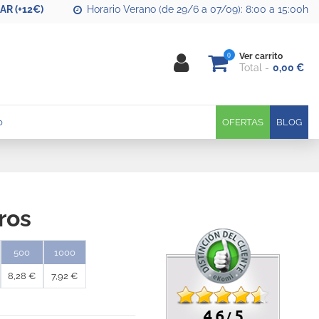
R (+12€)
Horario Verano (de 29/6 a 07/09): 8:00 a 15:00h
0
Ver carrito
Total
0,00 €
0
OFERTAS
BLOG
ros
500
1000
8,28 €
7,92 €
4.6
5
/