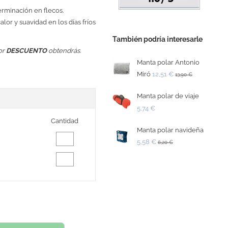
erminación en flecos.
lor y suavidad en los días fríos
También podría interesarle
or
DESCUENTO
obtendrás.
Manta polar Antonio
Miró
12,51 €
13,90 €
Manta polar de viaje
5,74 €
Cantidad
Manta polar navideña
5,58 €
6,20 €