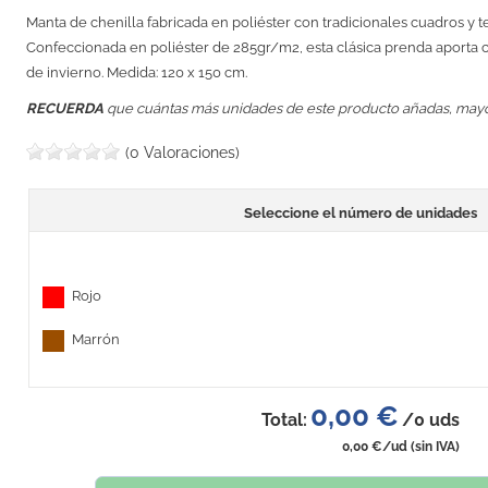
Manta de chenilla fabricada en poliéster con tradicionales cuadros y t
Confeccionada en poliéster de 285gr/m2, esta clásica prenda aporta ca
de invierno. Medida: 120 x 150 cm.
RECUERDA
que cuántas más unidades de este producto añadas, may
(0 Valoraciones)
Seleccione el número de unidades
Rojo
Marrón
0,00 €
Total:
/
0
uds
0,00 €
/ud
(sin IVA)