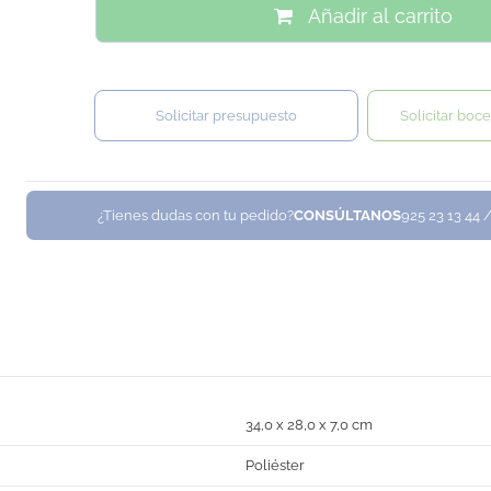
Añadir al carrito
Solicitar presupuesto
Solicitar boce
¿Tienes dudas con tu pedido?
CONSÚLTANOS
925 23 13 44 
34,0 x 28,0 x 7,0 cm
Poliéster