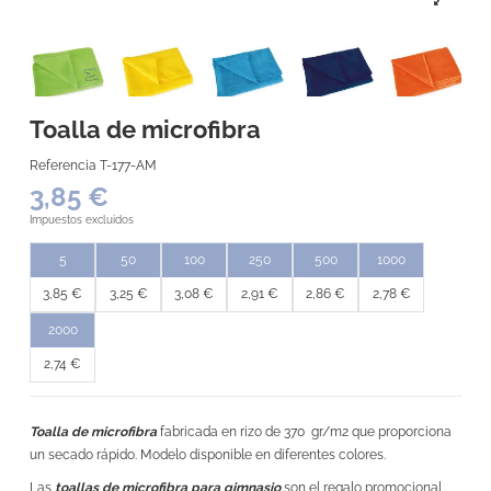
Toalla de microfibra
Referencia
T-177-AM
3,85 €
Impuestos excluidos
5
50
100
250
500
1000
3,85 €
3,25 €
3,08 €
2,91 €
2,86 €
2,78 €
2000
2,74 €
Toalla de microfibra
fabricada en rizo de 370 gr/m2 que proporciona
un secado rápido. Modelo disponible en diferentes colores.
Las
toallas de microfibra para gimnasio
son el regalo promocional