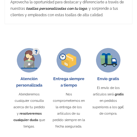
Aprovecha la oportunidad para destacar y diferenciarte a través de
nuestras
toallas personalizadas con tu logo
, y sorprende a tus
clientes y empleados con estas toallas de alta calidad.
No Reviews
Medidas
76.00 x 150.00 cm
Peso
500 gr
Material
80% Poliéster 20% Poliamida
Gramaje 370 gr/m2
Embalaje Unitario
SÍ
Área de marcaje
100 x 40 mm
Atención
Entrega siempre
Envío gratis
Puedes encontrarlo en:
Toallas Deportivas
personalizada
a tiempo
El envío de los
Personalizadas
Atenderemos
Nos
artículos será
gratis
cualquier consulta
comprometemos en
en pedidos
acerca de tu pedido
la entrega de los
superiores a los 99€
y
resolveremos
artículos de su
de compra.
cualquier duda
que
pedido siempre en la
tengas.
fecha asegurada.