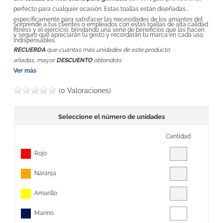
perfecto para cualquier ocasión. Estas toallas están diseñadas
específicamente para satisfacer las necesidades de los amantes del
Sorprende a tus clientes o empleados con estas toallas de alta calidad
fitness y el ejercicio, brindando una serie de beneficios que las hacen
y seguro que apreciarán tu gesto y recordarán tu marca en cada uso.
indispensables.
RECUERDA
que cuántas más unidades de este producto
añadas, mayor
DESCUENTO
obtendrás
Ver más
(0 Valoraciones)
Seleccione el número de unidades
Cantidad
Rojo
Naranja
Amarillo
Marino