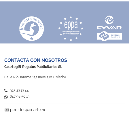
CONTACTA CON NOSOTROS
Coartegift Regalos Publicitarios SL
Calle Río Jarama 132 nave 3.01 (Toledo)
925 23 13 44
647 98 50 13
✉️
pedidos@coarte.net