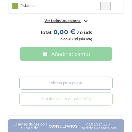
Pistacho
Ver todos los colores
0,00 €
Total:
/
0
uds
0,00 €
/ud
(sin IVA)
Añadir al carrito
Solicitar presupuesto
Solicitar boceto virtual GRATIS
¿Tienes dudas con
925 23 13 44 /
CONSÚLTANOS
tu pedido?
pedidos@coarte.net