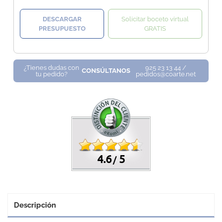
DESCARGAR
Solicitar boceto virtual
PRESUPUESTO
GRATIS
¿Tienes dudas con
925 23 13 44 /
CONSÚLTANOS
tu pedido?
pedidos@coarte.net
4.6
5
/
Descripción