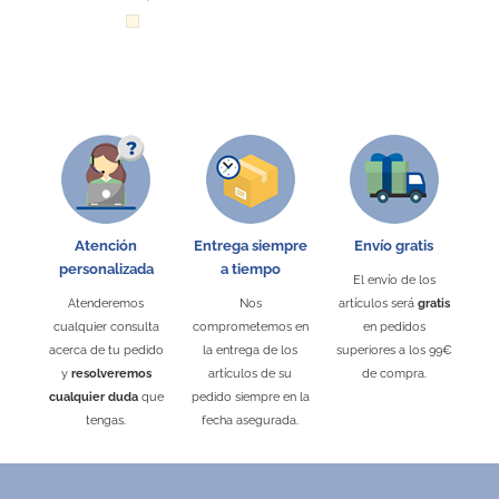
Natural
Atención
Entrega siempre
Envío gratis
personalizada
a tiempo
El envío de los
Atenderemos
Nos
artículos será
gratis
cualquier consulta
comprometemos en
en pedidos
acerca de tu pedido
la entrega de los
superiores a los 99€
y
resolveremos
artículos de su
de compra.
cualquier duda
que
pedido siempre en la
tengas.
fecha asegurada.