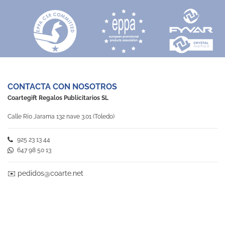
CONTACTA CON NOSOTROS
Coartegift Regalos Publicitarios SL
Calle Río Jarama 132 nave 3.01 (Toledo)
925 23 13 44
647 98 50 13
✉️
pedidos@coarte.net