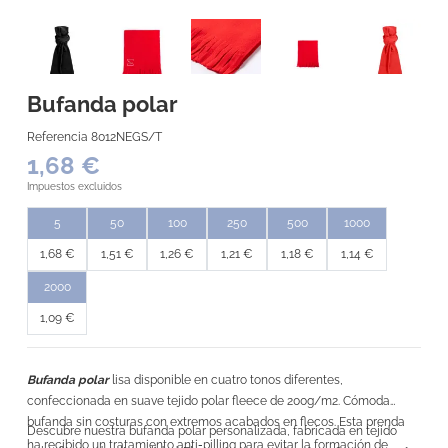
Bufanda polar
Referencia
8012NEGS/T
1,68 €
Impuestos excluidos
5
50
100
250
500
1000
1,68 €
1,51 €
1,26 €
1,21 €
1,18 €
1,14 €
2000
1,09 €
Bufanda polar
lisa disponible en cuatro tonos diferentes,
confeccionada en suave tejido polar fleece de 200g/m2. Cómoda
bufanda sin costuras con extremos acabados en flecos. Esta prenda
Descubre nuestra bufanda polar personalizada, fabricada en tejido
-
ha recibido un tratamiento anti
pilling para evitar la formación de