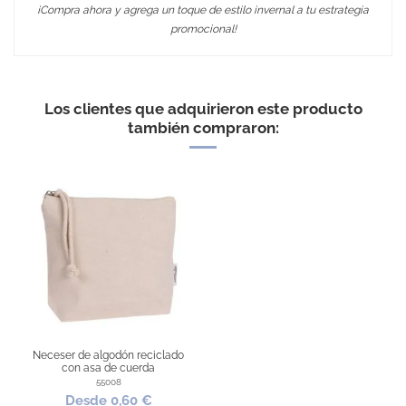
¡Compra ahora y agrega un toque de estilo invernal a tu estrategia
promocional!
No Reviews
Medidas
160 x 29 cm
Peso
85 gr
Los clientes que adquirieron este producto
Material
Polar fleece de 200g/m2
también compraron:
Embalaje Unitario
SÍ
Área de marcaje
Área máxima recomendad: 80 x
60 mm
Puedes encontrarlo en:
Regalos para el Invierno
Neceser de algodón reciclado
con asa de cuerda
55008
Desde 0,60 €