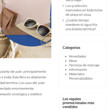
vas a viajar?
Los 9 artículos
esenciales en toda bolsa
de playa en 2024
¿Cuánto tiempo
mantiene el agua fría
una botella térmica?
Categorías
Novedades
Ideas
Técnicas de marcaje
Información
la planta de yute, principalmente
Materiales
 India. Esta fibra es altamente
Personalizables
vidad térmica. Los usos del yute
 aumentado enormemente,
elación ecológica y estética
Los regalos
promocionales más
vendidos