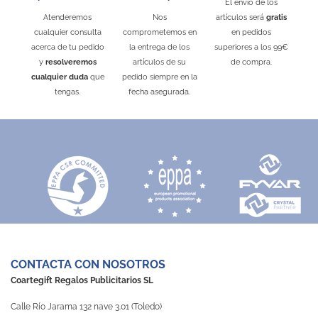
El envío de los
Atenderemos
Nos
artículos será
gratis
cualquier consulta
comprometemos en
en pedidos
acerca de tu pedido
la entrega de los
superiores a los 99€
y
resolveremos
artículos de su
de compra.
cualquier duda
que
pedido siempre en la
tengas.
fecha asegurada.
CONTACTA CON NOSOTROS
Coartegift Regalos Publicitarios SL
Calle Río Jarama 132 nave 3.01 (Toledo)