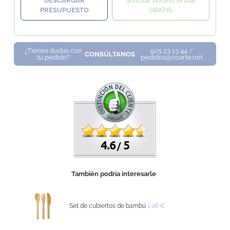
DESCARGAR
Solicitar boceto virtual
PRESUPUESTO
GRATIS
¿Tienes dudas con
925 23 13 44 /
CONSÚLTANOS
tu pedido?
pedidos@coarte.net
4.6
5
/
También podría interesarle
Set de cubiertos de bambú
1,06 €