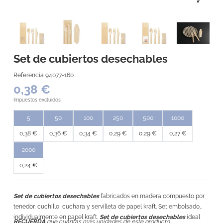
Set de cubiertos desechables
Referencia
94077-160
0,38 €
Impuestos excluidos
5
50
100
250
500
1000
0,38 €
0,36 €
0,34 €
0,29 €
0,29 €
0,27 €
2000
0,24 €
Set de cubiertos desechables
fabricados en madera compuesto por
tenedor, cuchillo, cuchara y servilleta de papel kraft. Set embolsado
individualmente en papel kraft.
Set de cubiertos desechables
ideal
RECUERDA
que cuántas más unidades de este producto