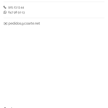
925 23 13 44
647 98 50 13
✉️
pedidos@coarte.net