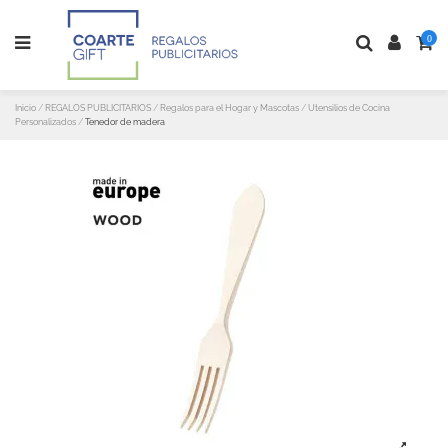
0
Inicio
REGALOS PUBLICITARIOS
Regalos para el Hogar y Mascotas
Utensilios de Cocina
Personalizados
Tenedor de madera