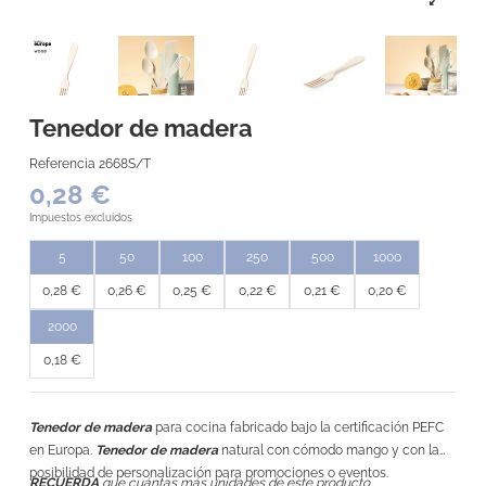
Tenedor de madera
Referencia
2668S/T
0,28 €
Impuestos excluidos
5
50
100
250
500
1000
0,28 €
0,26 €
0,25 €
0,22 €
0,21 €
0,20 €
2000
0,18 €
Tenedor de madera
para cocina fabricado bajo la certificación PEFC
en Europa.
Tenedor de madera
natural con cómodo mango y con la
posibilidad de personalización para promociones o eventos.
RECUERDA
que cuántas más unidades de este producto