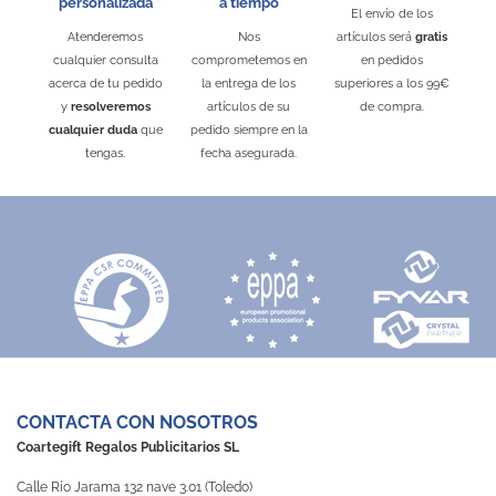
personalizada
a tiempo
El envío de los
Atenderemos
Nos
artículos será
gratis
cualquier consulta
comprometemos en
en pedidos
acerca de tu pedido
la entrega de los
superiores a los 99€
y
resolveremos
artículos de su
de compra.
cualquier duda
que
pedido siempre en la
tengas.
fecha asegurada.
CONTACTA CON NOSOTROS
Coartegift Regalos Publicitarios SL
Calle Río Jarama 132 nave 3.01 (Toledo)