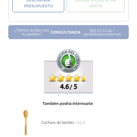
DESCARGAR
Solicitar boceto virtual
PRESUPUESTO
GRATIS
¿Tienes dudas con
925 23 13 44 /
CONSÚLTANOS
tu pedido?
pedidos@coarte.net
4.6
5
/
También podría interesarle
Cuchara de bambú
0,64 €