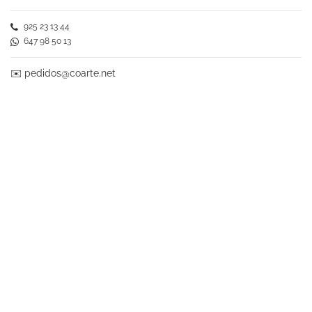
925 23 13 44
647 98 50 13
✉️
pedidos@coarte.net