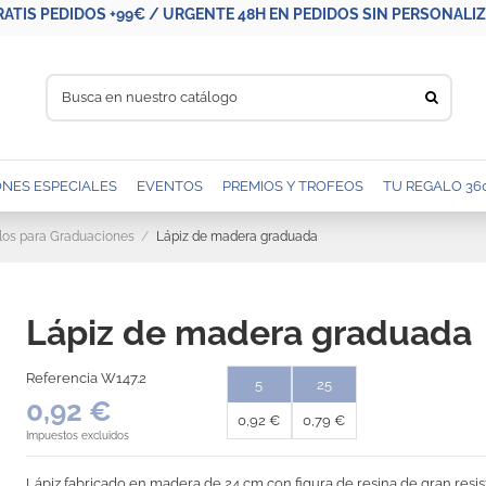
RATIS PEDIDOS +99€ / URGENTE 48H EN PEDIDOS SIN PERSONALIZA
NES ESPECIALES
EVENTOS
PREMIOS Y TROFEOS
TU REGALO 36
los para Graduaciones
Lápiz de madera graduada
Lápiz de madera graduada
Referencia
W147.2
5
25
0,92 €
0,92 €
0,79 €
Impuestos excluidos
Lápiz fabricado en madera de 24 cm con figura de resina de gran res