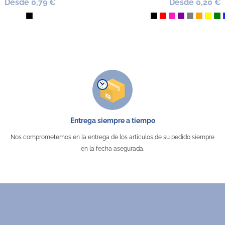
Desde 0,79 €
Desde 0,20 €
Negro
Negro
Rojo
Fucsia
Morado
Gris
Naranja
Amari
Ve
Entrega siempre a tiempo
Nos comprometemos en la entrega de los artículos de su pedido siempre
en la fecha asegurada.