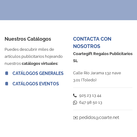
Nuestros Catálogos
CONTACTA CON
NOSOTROS
Puedes descubrir miles de
Coartegift Regalos Publicitarios
artículos publicitarios hojeando
SL
nuestros
catálogos virtuales:
Calle Río Jarama 132 nave
📔 CATÁLOGOS GENERALES
3.01 (Toledo)
📔 CATÁLOGOS EVENTOS
925 23 13 44
647 98 50 13
✉️
pedidos@coarte.net