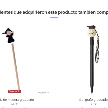
lientes que adquirieron este producto también comp
Sin stock
iz de madera graduado
Bolígrafo graduado
W147.3
a-342