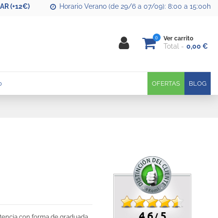
R (+12€)
Horario Verano (de 29/6 a 07/09): 8:00 a 15:00h
0
Ver carrito
Total
0,00 €
0
OFERTAS
BLOG
4.6
5
/
istencia con forma de graduada