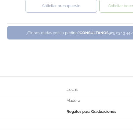
Solicitar presupuesto
Solicitar boce
¿Tienes dudas con tu pedido?
CONSÚLTANOS
925 23 13 44 
24 cm.
Madera
Regalos para Graduaciones
No Reviews