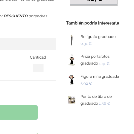
or
DESCUENTO
obtendrás
También podría interesarle
Bolígrafo graduado
0,31 €
Pinza portafotos
Cantidad
graduado
1,41 €
Figura niña graduada
5,92 €
Punto de libro de
graduado
1,56 €