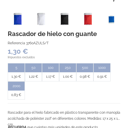
Rascador de hielo con guante
Referencia
3760AZULS/T
1,30 €
Impuestos excluidos
5
50
100
250
500
1000
1,30 €
1,22 €
1,17 €
1,00 €
0,98 €
0,91 €
2000
0,83 €
Rascador para el hielo fabricado en plástico transparente con manopla
acolchada de poliéster 210T en diferentes colores. Medidas: 17 x 25 x 1.5
cm.
RECUERDA
que cuántas más unidades de este producto