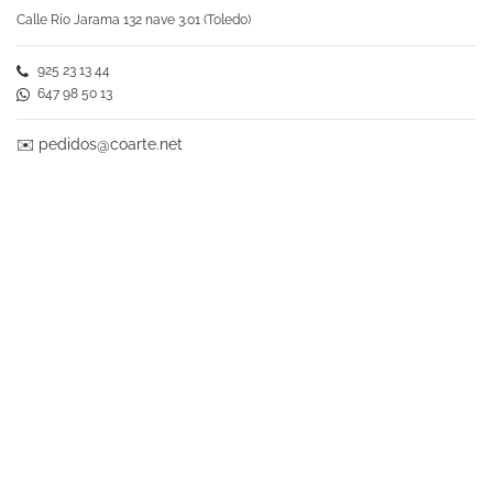
Calle Río Jarama 132 nave 3.01 (Toledo)
925 23 13 44
647 98 50 13
✉️
pedidos@coarte.net