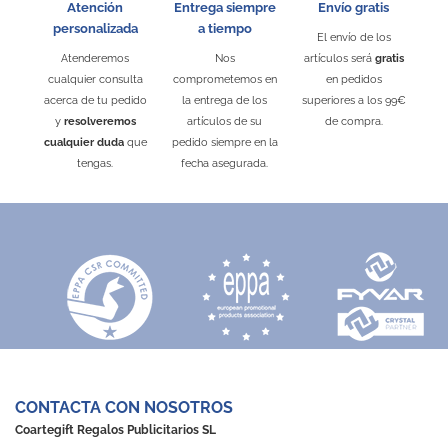
Atención
Entrega siempre
Envío gratis
personalizada
a tiempo
El envío de los
Atenderemos
Nos
artículos será
gratis
cualquier consulta
comprometemos en
en pedidos
acerca de tu pedido
la entrega de los
superiores a los 99€
y
resolveremos
artículos de su
de compra.
cualquier duda
que
pedido siempre en la
tengas.
fecha asegurada.
CONTACTA CON NOSOTROS
Coartegift Regalos Publicitarios SL