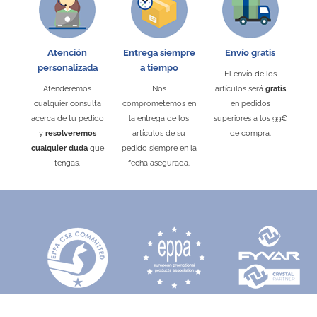
Atención
Entrega siempre
Envío gratis
personalizada
a tiempo
El envío de los
Atenderemos
Nos
artículos será
gratis
cualquier consulta
comprometemos en
en pedidos
acerca de tu pedido
la entrega de los
superiores a los 99€
y
resolveremos
artículos de su
de compra.
cualquier duda
que
pedido siempre en la
tengas.
fecha asegurada.