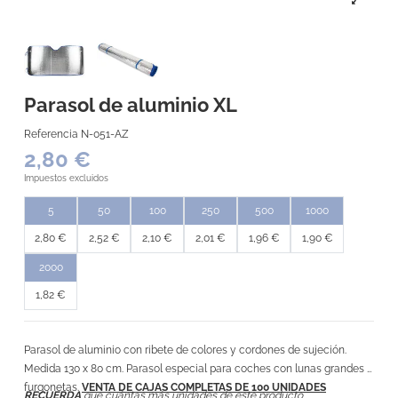
Parasol de aluminio XL
Referencia
N-051-AZ
2,80 €
Impuestos excluidos
5
50
100
250
500
1000
2,80 €
2,52 €
2,10 €
2,01 €
1,96 €
1,90 €
2000
1,82 €
Parasol de aluminio con ribete de colores y cordones de sujeción.
Medida 130 x 80 cm. Parasol especial para coches con lunas grandes y
furgonetas.
VENTA DE CAJAS COMPLETAS DE 100 UNIDADES
RECUERDA
que cuántas más unidades de este producto