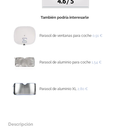
4.6
5
/
También podría interesarle
Parasol de ventanas para coche
0,91 €
Parasol de aluminio para coche
1,54 €
Parasol de aluminio XL
2,80 €
Descripción