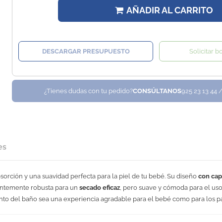
AÑADIR AL CARRITO
DESCARGAR PRESUPUESTO
Solicitar b
¿Tienes dudas con tu pedido?
CONSÚLTANOS
925 23 13 44 
es
absorción y una suavidad perfecta para la piel de tu bebé. Su diseño
con ca
cientemente robusta para un
secado eficaz
, pero suave y cómoda para el uso
nto del baño sea una experiencia agradable para el bebé como para los p
No Reviews
75 x 75cm