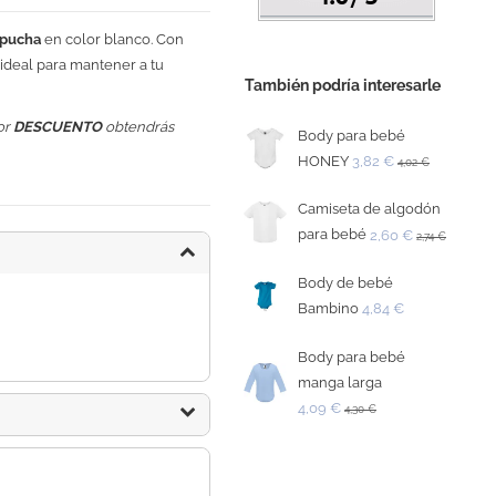
apucha
en color blanco. Con
 ideal para mantener a tu
También podría interesarle
or
DESCUENTO
obtendrás
Body para bebé
HONEY
3,82 €
4,02 €
Camiseta de algodón
para bebé
2,60 €
2,74 €
Body de bebé
Bambino
4,84 €
Body para bebé
manga larga
4,09 €
4,30 €