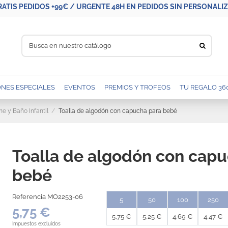
RATIS PEDIDOS +99€ / URGENTE 48H EN PEDIDOS SIN PERSONALIZA
NES ESPECIALES
EVENTOS
PREMIOS Y TROFEOS
TU REGALO 36
ne y Baño Infantil
Toalla de algodón con capucha para bebé
Toalla de algodón con capu
bebé
Referencia
MO2253-06
5
50
100
250
5,75 €
5,75 €
5,25 €
4,69 €
4,47 €
Impuestos excluidos