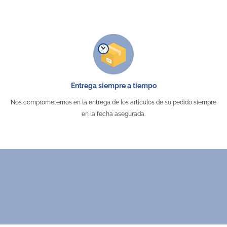
700 gr
Algodón
60 x 60 mm / 230 x 280 mm
Bordado
Transfer
Entrega siempre a tiempo
Higiene y Baño Infantil
Nos comprometemos en la entrega de los artículos de su pedido siempre
en la fecha asegurada.