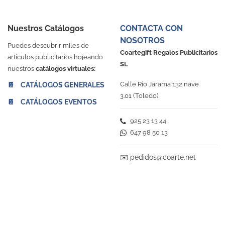
Nuestros Catálogos
CONTACTA CON
NOSOTROS
Puedes descubrir miles de
Coartegift Regalos Publicitarios
artículos publicitarios hojeando
SL
nuestros
catálogos virtuales:
Calle Río Jarama 132 nave
📔 CATÁLOGOS GENERALES
3.01 (Toledo)
📔 CATÁLOGOS EVENTOS
925 23 13 44
647 98 50 13
✉️
pedidos@coarte.net