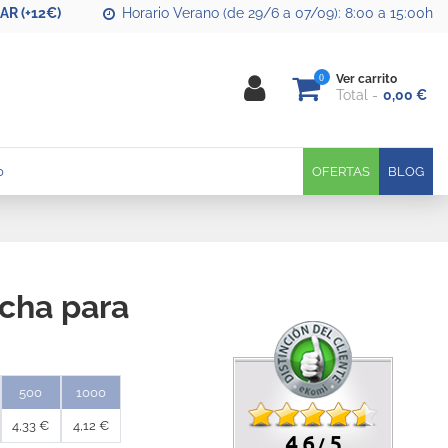
R (+12€)
Horario Verano (de 29/6 a 07/09): 8:00 a 15:00h
0
Ver carrito
Total
0,00 €
0
OFERTAS
BLOG
cha para
500
1000
4,33 €
4,12 €
4.6
5
/