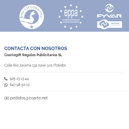
CONTACTA CON NOSOTROS
Coartegift Regalos Publicitarios SL
Calle Río Jarama 132 nave 3.01 (Toledo)
925 23 13 44
647 98 50 13
✉️
pedidos@coarte.net