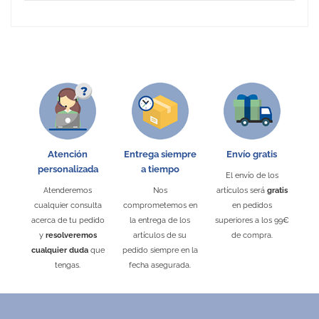
No Reviews
Atención
Entrega siempre
Envío gratis
personalizada
a tiempo
El envío de los
Atenderemos
Nos
artículos será
gratis
cualquier consulta
comprometemos en
en pedidos
acerca de tu pedido
la entrega de los
superiores a los 99€
y
resolveremos
artículos de su
de compra.
cualquier duda
que
pedido siempre en la
tengas.
fecha asegurada.