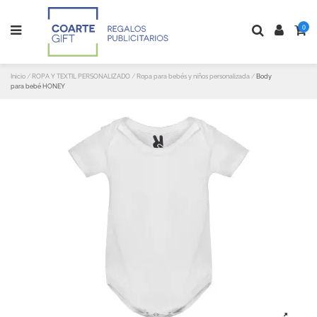
0
Inicio
ROPA Y TEXTIL PERSONALIZADO
Ropa para bebés y niños personalizada
Body
para bebé HONEY