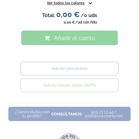
Ver todos los colores
0,00 €
Total:
/
0
uds
0,00 €
/ud
(sin IVA)
Añadir al carrito
Solicitar presupuesto
Solicitar boceto virtual GRATIS
¿Tienes dudas con
925 23 13 44 /
CONSÚLTANOS
tu pedido?
pedidos@coarte.net