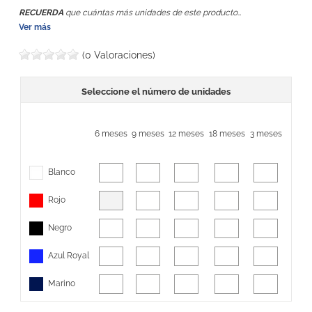
RECUERDA
que cuántas más unidades de este producto
añadas, mayor
Ver más
DESCUENTO
obtendrás.
(0 Valoraciones)
Seleccione el número de unidades
6 meses
9 meses
12 meses
18 meses
3 meses
Blanco
Rojo
Negro
Azul Royal
Marino