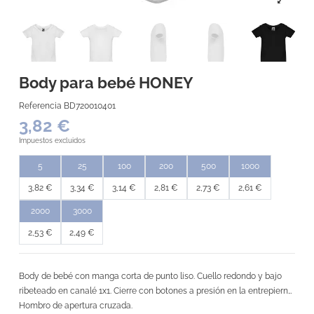
Body para bebé HONEY
Referencia
BD720010401
3,82 €
Impuestos excluidos
5
25
100
200
500
1000
3,82 €
3,34 €
3,14 €
2,81 €
2,73 €
2,61 €
2000
3000
2,53 €
2,49 €
Body de bebé con manga corta de punto liso. Cuello redondo y bajo
ribeteado en canalé 1x1. Cierre con botones a presión en la entrepierna.
Hombro de apertura cruzada.