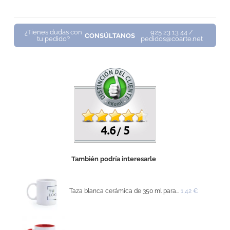
¿Tienes dudas con
925 23 13 44 /
CONSÚLTANOS
tu pedido?
pedidos@coarte.net
4.6
5
/
También podría interesarle
Taza blanca cerámica de 350 ml para...
1,42 €