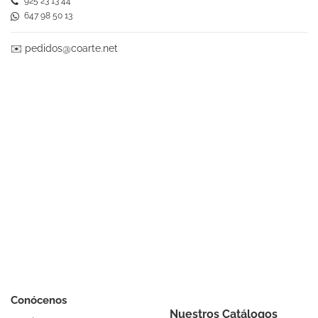
925 23 13 44
647 98 50 13
✉️
pedidos@coarte.net
Conócenos
Nuestros Catálogos