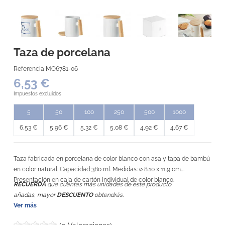
Taza de porcelana
Referencia
MO6781-06
6,53 €
Impuestos excluidos
5
50
100
250
500
1000
6,53 €
5,96 €
5,32 €
5,08 €
4,92 €
4,67 €
Taza fabricada en porcelana de color blanco con asa y tapa de bambú
en color natural. Capacidad 380 ml. Medidas: ø 8.10 x 11.9 cm.
Presentación en caja de cartón individual de color blanco.
RECUERDA
que cuántas más unidades de este producto
añadas, mayor
DESCUENTO
obtendrás.
Ver más