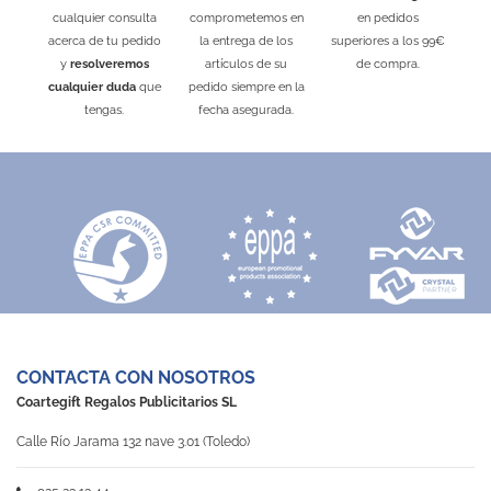
cualquier consulta
comprometemos en
en pedidos
acerca de tu pedido
la entrega de los
superiores a los 99€
y
resolveremos
artículos de su
de compra.
cualquier duda
que
pedido siempre en la
tengas.
fecha asegurada.
CONTACTA CON NOSOTROS
Coartegift Regalos Publicitarios SL
Calle Río Jarama 132 nave 3.01 (Toledo)