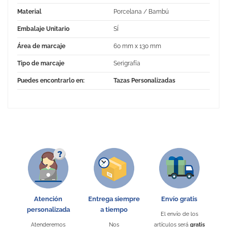
Material
Porcelana / Bambú
Embalaje Unitario
SÍ
Área de marcaje
60 mm x 130 mm
Tipo de marcaje
Serigrafía
Puedes encontrarlo en:
Tazas Personalizadas
No Reviews
Atención
Entrega siempre
Envío gratis
personalizada
a tiempo
El envío de los
Atenderemos
Nos
artículos será
gratis