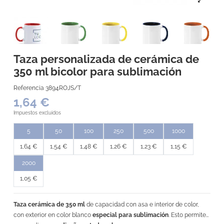
Taza personalizada de cerámica de
350 ml bicolor para sublimación
Referencia
3894ROJS/T
1,64 €
Impuestos excluidos
5
50
100
250
500
1000
1,64 €
1,54 €
1,48 €
1,26 €
1,23 €
1,15 €
2000
1,05 €
Taza cerámica de 350 ml
de capacidad con asa e interior de color,
con exterior en color blanco
especial para sublimación
. Esto permite