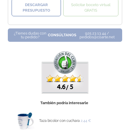
DESCARGAR
Solicitar boceto virtual
PRESUPUESTO
GRATIS
¿Tienes dudas con
925 23 13 44 /
CONSÚLTANOS
tu pedido?
pedidos@coarte.net
4.6
5
/
También podría interesarle
Taza bicolor con cuchara
2,44 €