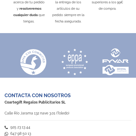
acerca de tu pedido
la entrega de los
superiores a los 99€
y
resolveremos
artículos de su
de compra.
cualquier duda
que
pedido siempre en la
tengas.
fecha asegurada.
CONTACTA CON NOSOTROS
Coartegift Regalos Publicitarios SL
Calle Río Jarama 132 nave 3.01 (Toledo)
925 23 13 44
647 98 50 13