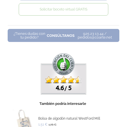
Solicitar boceto virtual GRATIS
¿Tienes dudas con
925 23 13 44 /
CONSÚLTANOS
tu pedido?
pedidos@coarte.net
4.6
5
/
También podría interesarle
Bolsa de algodón natural WestFord Mill
1,51 €
1,78 €