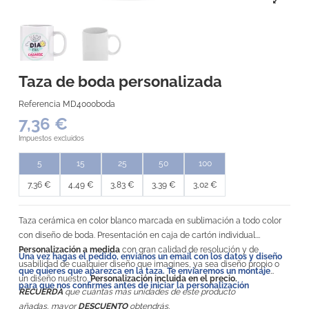
Taza de boda personalizada
Referencia
MD4000boda
7,36 €
Impuestos excluidos
5
15
25
50
100
7,36 €
4,49 €
3,83 €
3,39 €
3,02 €
Taza cerámica en color blanco marcada en sublimación a todo color
con diseño de boda. Presentación en caja de cartón individual.
Personalización a medida
con gran calidad de resolución y de
Una vez hagas el pedido, envíanos un email con los datos y diseño
usabilidad de cualquier diseño que imagines, ya sea diseño propio o
que quieres que aparezca en la taza. Te enviaremos un montaje
un diseño nuestro.
Personalización incluida en el precio.
para que nos confirmes antes de iniciar la personalización
RECUERDA
que cuántas más unidades de este producto
añadas, mayor
DESCUENTO
obtendrás.