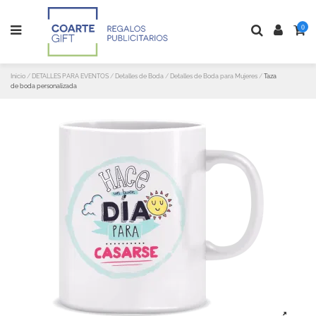
0
Inicio
DETALLES PARA EVENTOS
Detalles de Boda
Detalles de Boda para Mujeres
Taza
de boda personalizada