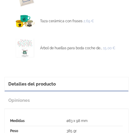
Taza cerámica con frases
2,69 €
Árbol de huellas para boda coche de...
15,00 €
Detalles del producto
Opiniones
Medidas
ø83 x 98 mm
Peso
385 gr.