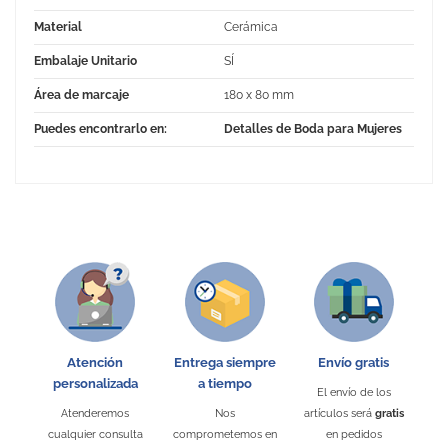
Material
Cerámica
Embalaje Unitario
SÍ
Área de marcaje
180 x 80 mm
Puedes encontrarlo en:
Detalles de Boda para Mujeres
No Reviews
Atención
Entrega siempre
Envío gratis
personalizada
a tiempo
El envío de los
Atenderemos
Nos
artículos será
gratis
cualquier consulta
comprometemos en
en pedidos