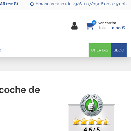
R (+12€)
Horario Verano (de 29/6 a 07/09): 8:00 a 15:00h
0
Ver carrito
Total
0,00 €
0
OFERTAS
BLOG
 coche de
4.6
5
/