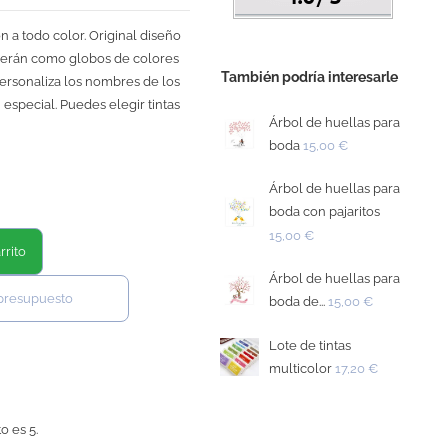
 a todo color. Original diseño
 serán como globos de colores
También podría interesarle
ersonaliza los nombres de los
 especial. Puedes elegir tintas
Árbol de huellas para
boda
15,00 €
Árbol de huellas para
boda con pajaritos
15,00 €
rrito
Árbol de huellas para
 presupuesto
boda de...
15,00 €
Lote de tintas
multicolor
17,20 €
o es 5.