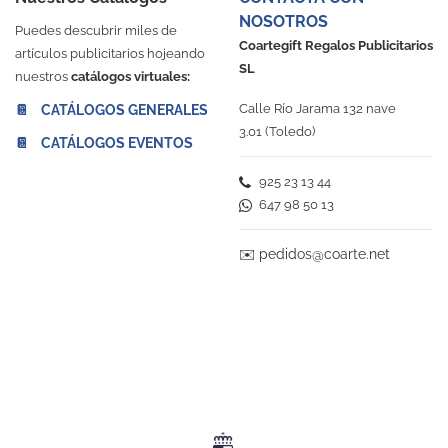
NOSOTROS
Puedes descubrir miles de
Coartegift Regalos Publicitarios
artículos publicitarios hojeando
SL
nuestros
catálogos virtuales:
Calle Río Jarama 132 nave
📔 CATÁLOGOS GENERALES
3.01 (Toledo)
📔 CATÁLOGOS EVENTOS
925 23 13 44
647 98 50 13
✉️
pedidos@coarte.net