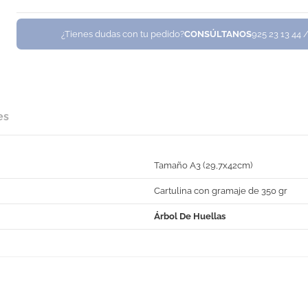
¿Tienes dudas con tu pedido?
CONSÚLTANOS
925 23 13 44 
es
Tamaño A3 (29,7x42cm)
Cartulina con gramaje de 350 gr
Árbol De Huellas
No Reviews