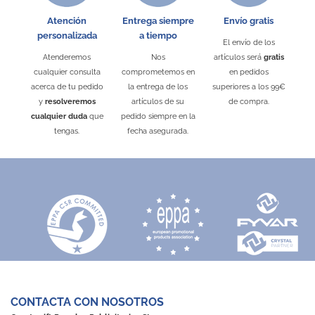
Atención
Entrega siempre
Envío gratis
personalizada
a tiempo
El envío de los
Atenderemos
Nos
artículos será
gratis
cualquier consulta
comprometemos en
en pedidos
acerca de tu pedido
la entrega de los
superiores a los 99€
y
resolveremos
artículos de su
de compra.
cualquier duda
que
pedido siempre en la
tengas.
fecha asegurada.
CONTACTA CON NOSOTROS