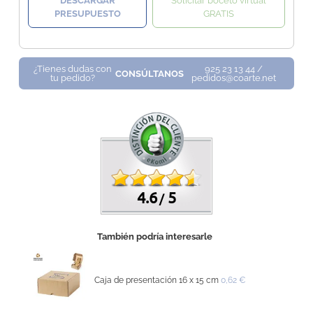
DESCARGAR
Solicitar boceto virtual
PRESUPUESTO
GRATIS
¿Tienes dudas con
925 23 13 44 /
CONSÚLTANOS
tu pedido?
pedidos@coarte.net
4.6
5
/
También podría interesarle
Caja de presentación 16 x 15 cm
0,62 €