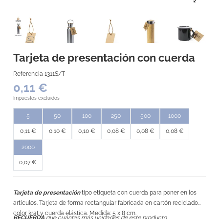
Tarjeta de presentación con cuerda
Referencia
1311S/T
0,11 €
Impuestos excluidos
5
50
100
250
500
1000
0,11 €
0,10 €
0,10 €
0,08 €
0,08 €
0,08 €
2000
0,07 €
Tarjeta de presentación
tipo etiqueta con cuerda para poner en los
artículos. Tarjeta de forma rectangular fabricada en cartón reciclado
color krat y cuerda elástica. Medida: 5 x 8 cm.
RECUERDA
que cuántas más unidades de este producto