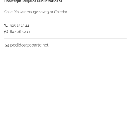
Coartegift Regalos Publicitarios SL
Calle Río Jarama 132 nave 3.01 (Toledo)
925 23 13 44
647 98 50 13
✉️
pedidos@coarte.net