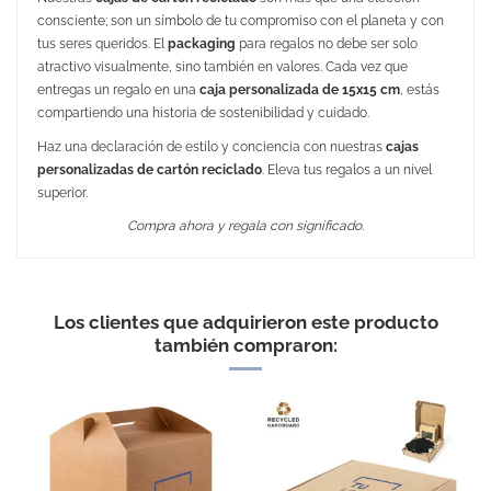
consciente; son un símbolo de tu compromiso con el planeta y con
tus seres queridos. El
packaging
para regalos no debe ser solo
atractivo visualmente, sino también en valores. Cada vez que
entregas un regalo en una
caja personalizada de 15x15 cm
, estás
compartiendo una historia de sostenibilidad y cuidado.
Haz una declaración de estilo y conciencia con nuestras
cajas
personalizadas de cartón reciclado
. Eleva tus regalos a un nivel
superior.
Compra ahora y regala con significado.
Medidas
16 x 8,5 x 15 cm
Peso
100 gr.
Los clientes que adquirieron este producto
Material
Cartón Reciclado Corrugado
también compraron:
Embalaje Unitario
NO
EXCELLENT
Área de marcaje
En la cubierta 100 x 100 mm
Puedes encontrarlo en:
Cajas de Cartón Personalizadas
Caja de presentación 15 x
15 cm - Color : Kraft-