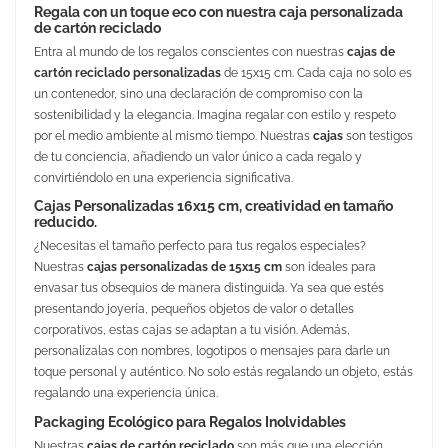
Regala con un toque eco con nuestra caja personalizada
de cartón reciclado
Entra al mundo de los regalos conscientes con nuestras
cajas de
cartón reciclado personalizadas
de 15x15 cm. Cada caja no solo es
un contenedor, sino una declaración de compromiso con la
sostenibilidad y la elegancia. Imagina regalar con estilo y respeto
por el medio ambiente al mismo tiempo. Nuestras
cajas
son testigos
de tu conciencia, añadiendo un valor único a cada regalo y
convirtiéndolo en una experiencia significativa.
Cajas Personalizadas 16x15 cm, creatividad en tamaño
reducido.
¿Necesitas el tamaño perfecto para tus regalos especiales?
Nuestras
cajas personalizadas de 15x15 cm
son ideales para
envasar tus obsequios de manera distinguida. Ya sea que estés
presentando joyería, pequeños objetos de valor o detalles
corporativos, estas cajas se adaptan a tu visión. Además,
personalízalas con nombres, logotipos o mensajes para darle un
toque personal y auténtico. No solo estás regalando un objeto, estás
regalando una experiencia única.
Packaging Ecológico para Regalos Inolvidables
Nuestras
cajas de cartón reciclado
son más que una elección