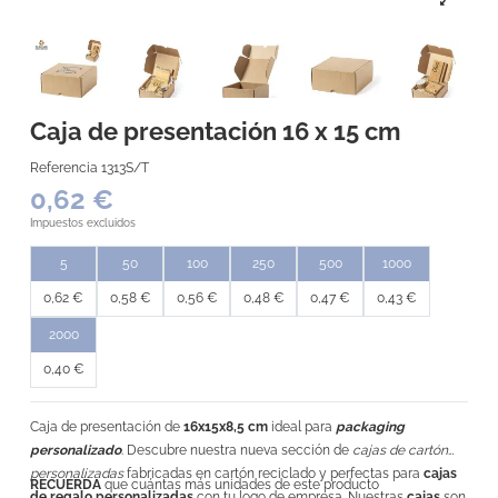
Caja de presentación 16 x 15 cm
Referencia
1313S/T
0,62 €
Impuestos excluidos
5
50
100
250
500
1000
0,62 €
0,58 €
0,56 €
0,48 €
0,47 €
0,43 €
2000
0,40 €
Caja de presentación de
16x15x8,5 cm
ideal para
packaging
personalizado
. Descubre nuestra nueva sección de
cajas de cartón
personalizadas
fabricadas en cartón reciclado y perfectas para
cajas
RECUERDA
que cuántas más unidades de este producto
de regalo personalizadas
con tu logo de empresa. Nuestras
cajas
son