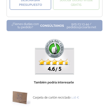
DESCARGAR
Solicitar boceto virtual
PRESUPUESTO
GRATIS
¿Tienes dudas con
925 23 13 44 /
CONSÚLTANOS
tu pedido?
pedidos@coarte.net
4.6
5
/
También podría interesarle
Carpeta de cartón reciclado
1,16 €