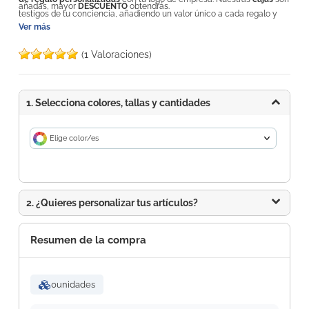
añadas, mayor
DESCUENTO
obtendrás.
testigos de tu conciencia, añadiendo un valor único a cada regalo y
Ver más
convirtiéndolo en una experiencia significativa. Nuestras
cajas
personalizadas de 15x15 cm
son ideales para envasar tus obsequios
(1 Valoraciones)
de manera distinguida. Descubre la magia de regalar con nuestras
cajas personalizadas. Calidad, originalidad y precios a tu alcance.
¡Dale un toque especial a tus regalos hoy mismo!
1. Selecciona colores, tallas y cantidades
Elige color/es
2. ¿Quieres personalizar tus artículos?
Resumen de la compra
0
unidades