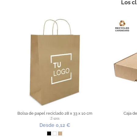
Los c
Material
Embalaje Unitario
E
Área de marcaje
Caja d
Puedes encontrarlo en:
30 c
Can
LA
M
Bolsa de papel reciclado 28 x 33 x 10 cm
Caja de
Z-1201
Desde 0,12 €
Negro
Blanco
Kraft