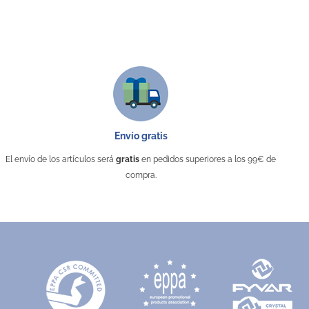
Envío gratis
El envío de los artículos será
gratis
en pedidos superiores a los 99€ de
compra.
ores
Neceser de RPET para sublimación
50620
Desde 0,99 €
 Royal
Blanco
Gris