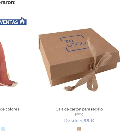
raron:
 de colores
Caja de cartón para regalo
50689
Desde 1,68 €
lo
ge
erde
Azul Claro
Kraft