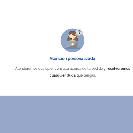
Atención personalizada
Atenderemos cualquier consulta acerca de tu pedido y
resolveremos
cualquier duda
que tengas.
Sin stock
Bolsa ecológica de algodón reciclado con
Botella de cristal con funda de corcho
Caja de pres
Abri
bolsillo interior
6864
52571
Desde 1,39 €
Desde 1,17 €
Marrón
Natural