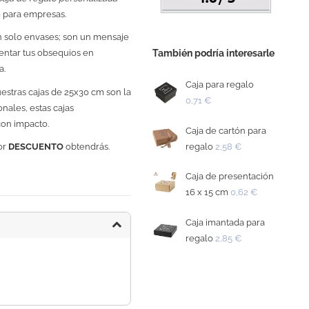
o para empresas.
 solo envases; son un mensaje
También podría interesarle
entar tus obsequios en
a.
Caja para regalo
estras cajas de 25x30 cm son la
0,71 €
nales, estas cajas
con impacto.
Caja de cartón para
regalo
2,58 €
or
DESCUENTO
obtendrás.
Caja de presentación
16 x 15 cm
0,62 €
Caja imantada para
regalo
2,85 €