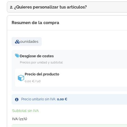
2. ¿Quieres personalizar tus artículos?
Resumen de la compra
0
unidades
Desglose de costes
Precios por unidad y subtotal
Precio del producto
0,00 €
/ud
Precio unitario sin IVA:
0,00 €
Subtotal sin IVA
IVA (21%)