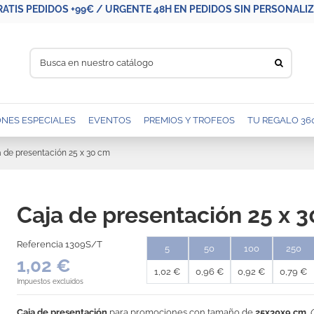
RATIS PEDIDOS +99€ / URGENTE 48H EN PEDIDOS SIN PERSONALIZA
NES ESPECIALES
EVENTOS
PREMIOS Y TROFEOS
TU REGALO 36
 de presentación 25 x 30 cm
Caja de presentación 25 x 
Referencia
1309S/T
5
50
100
250
1,02 €
1,02 €
0,96 €
0,92 €
0,79 €
Impuestos excluidos
Caja de presentación
para promociones con tamaño de
25x30x9 cm
.