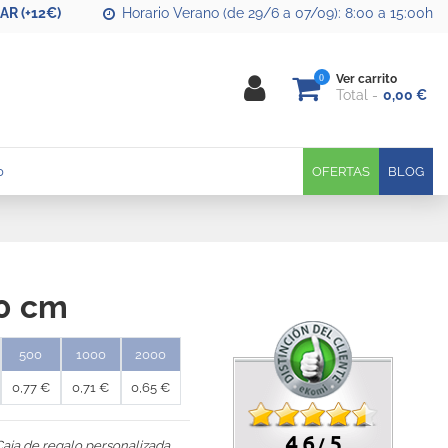
R (+12€)
Horario Verano (de 29/6 a 07/09): 8:00 a 15:00h
0
Ver carrito
Total
0,00 €
0
OFERTAS
BLOG
30 cm
500
1000
2000
0,77 €
0,71 €
0,65 €
4.6
5
/
Caja de regalo personalizada