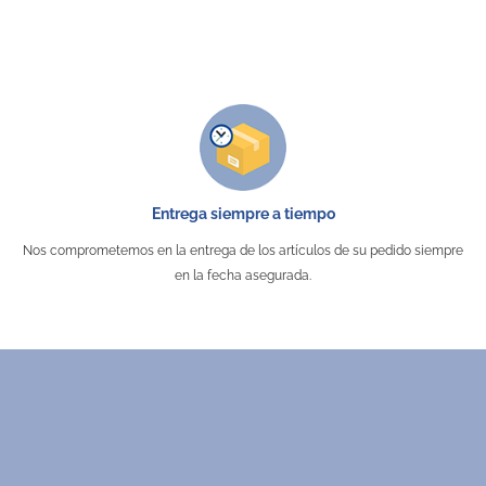
Entrega siempre a tiempo
Nos comprometemos en la entrega de los artículos de su pedido siempre
en la fecha asegurada.
entación blanca pequeña 16 x 15 x
dor de madera magnético
Estuche escolar de col
8,5 cm
KO4088
5514
1550
Desde 0,29 €
Desde 0,52 €
Desde 0,47 €
Madera
Negro
Rojo
Amarillo
Beige
Azul
Blanco