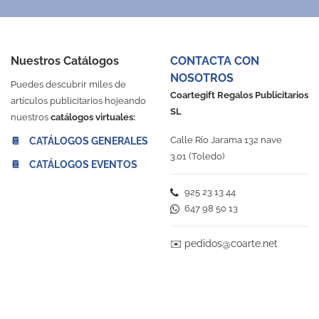
Nuestros Catálogos
CONTACTA CON
NOSOTROS
Puedes descubrir miles de
Coartegift Regalos Publicitarios
artículos publicitarios hojeando
SL
nuestros
catálogos virtuales:
Calle Río Jarama 132 nave
📔 CATÁLOGOS GENERALES
3.01 (Toledo)
📔 CATÁLOGOS EVENTOS
925 23 13 44
647 98 50 13
✉️
pedidos@coarte.net