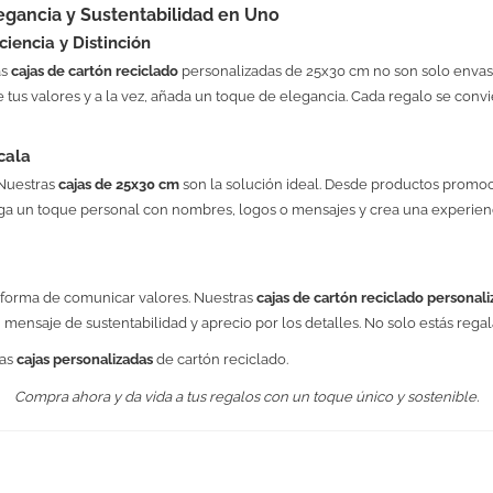
egancia y Sustentabilidad en Uno
iencia y Distinción
as
cajas de cartón reciclado
personalizadas de 25x30 cm no son solo envas
 tus valores y a la vez, añada un toque de elegancia. Cada regalo se convi
cala
 Nuestras
cajas de 25x30 cm
son la solución ideal. Desde productos promoc
ega un toque personal con nombres, logos o mensajes y crea una experienci
 forma de comunicar valores. Nuestras
cajas de cartón reciclado personali
 mensaje de sustentabilidad y aprecio por los detalles. No solo estás reg
ras
cajas personalizadas
de cartón reciclado.
Compra ahora y da vida a tus regalos con un toque único y sostenible.
25 x 9 x 30 cm
Product Reviews
Product Rat
1
5
/
5
277 gr.