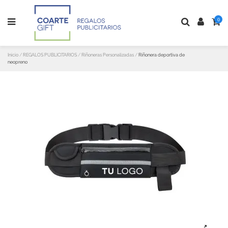
0
Inicio
REGALOS PUBLICITARIOS
Riñoneras Personalizadas
Riñonera deportiva de
neopreno