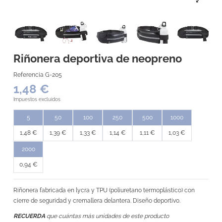
Riñonera deportiva de neopreno
Referencia
G-205
1,48 €
Impuestos excluidos
5
50
100
250
500
1000
1,48 €
1,39 €
1,33 €
1,14 €
1,11 €
1,03 €
2000
0,94 €
Riñonera fabricada en lycra y TPU (poliuretano termoplástico) con
cierre de seguridad y cremallera delantera. Diseño deportivo.
RECUERDA
que cuántas más unidades de este producto