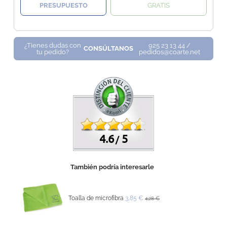
PRESUPUESTO
GRATIS
¿Tienes dudas con
925 23 13 44 /
CONSÚLTANOS
tu pedido?
pedidos@coarte.net
4.6
5
/
También podría interesarle
Toalla de microfibra
3,85 €
4,28 €