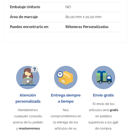
Embalaje Unitario
NO
Área de marcaje
80,00 mm x 20,00 mm
Puedes encontrarlo en:
Riñoneras Personalizadas
No Reviews
Atención
Entrega siempre
Envío gratis
personalizada
a tiempo
El envío de los
Atenderemos
Nos
artículos será
gratis
cualquier consulta
comprometemos en
en pedidos
acerca de tu pedido
la entrega de los
superiores a los 99€
y
resolveremos
artículos de su
de compra.