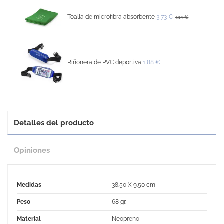
Toalla de microfibra absorbente
3,73 €
4,14 €
Riñonera de PVC deportiva
1,88 €
Detalles del producto
Opiniones
Medidas
38.50 X 9.50 cm
Peso
68 gr.
Material
Neopreno