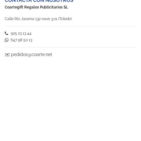
CONTACTA CON NOSOTROS
Coartegift Regalos Publicitarios SL
Calle Río Jarama 132 nave 3.01 (Toledo)
925 23 13 44
647 98 50 13
✉️
pedidos@coarte.net