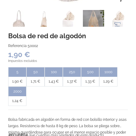
Bolsa de red de algodón
Referencia
50002
1,90 €
Impuestos excluidos
5
50
100
250
500
1000
1,90 €
1,71 €
1,43 €
1,37 €
1,33 €
1,29 €
2000
1,24 €
Bolsa fabricada en algodón en forma de red con bolsillo interior y asas
largas. Resistencia de hasta 8 kg de peso. La bolsa se pliega sobre
misma guardándose para ocupar en el menor espacio posible y poder
RECUERDA
que cuántas más unidades de este producto