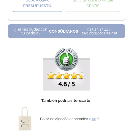
DESCARGAR
Solicitar boceto virtual
PRESUPUESTO
GRATIS
¿Tienes dudas con
925 23 13 44 /
CONSÚLTANOS
tu pedido?
pedidos@coarte.net
4.6
5
/
También podría interesarle
Bolsa de algodón económica
0,59 €