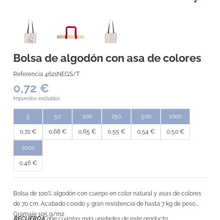
Bolsa de algodón con asa de colores
Referencia
4621NEGS/T
0,72 €
Impuestos excluidos
5
50
100
250
500
1000
0,72 €
0,68 €
0,65 €
0,55 €
0,54 €
0,50 €
2000
0,46 €
Bolsa de 100% algodón con cuerpo en color natural y asas de colores
de 70 cm. Acabado cosido y gran resistencia de hasta 7 kg de peso.
Gramaje 105 g/m2
RECUERDA
que cuántas más unidades de este producto