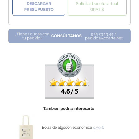
DESCARGAR
Solicitar boceto virtual
PRESUPUESTO
GRATIS
¿Tienes dudas con
925 23 13 44 /
CONSÚLTANOS
tu pedido?
pedidos@coarte.net
4.6
5
/
También podría interesarle
Bolsa de algodón económica
0,59 €