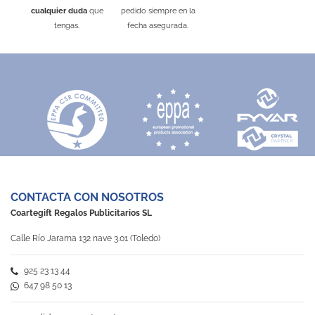
Negro
Rojo
Beige
Verde
Azul Royal
Natural
Natural
cualquier duda
que
pedido siempre en la
tengas.
fecha asegurada.
CONTACTA CON NOSOTROS
Coartegift Regalos Publicitarios SL
Calle Río Jarama 132 nave 3.01 (Toledo)
925 23 13 44
647 98 50 13