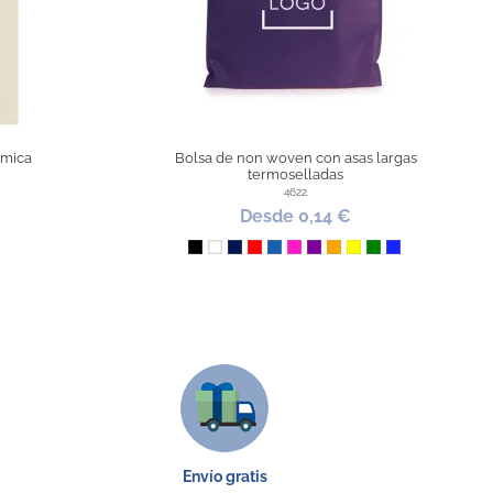
ómica
Bolsa de non woven con asas largas
termoselladas
4622
Desde 0,14 €
Negro
Blanco
Marino
Rojo
Azul
Fucsia
Morado
Naranja
Amarillo
Verde
Azul Royal
Envío gratis