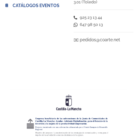
3.01 (Toledo)
📔 CATÁLOGOS EVENTOS
925 23 13 44
647 98 50 13
✉️
pedidos@coarte.net