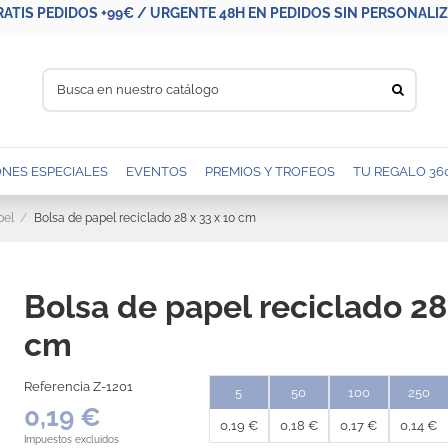
RATIS PEDIDOS +99€ / URGENTE 48H EN PEDIDOS SIN PERSONALIZA
NES ESPECIALES
EVENTOS
PREMIOS Y TROFEOS
TU REGALO 36
pel
Bolsa de papel reciclado 28 x 33 x 10 cm
Bolsa de papel reciclado 28
cm
Referencia
Z-1201
5
50
100
250
0,19 €
0,19 €
0,18 €
0,17 €
0,14 €
Impuestos excluidos