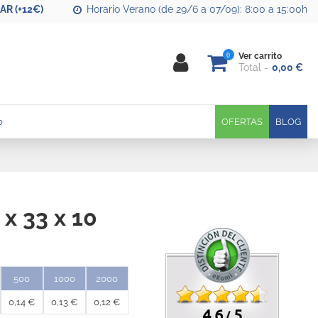
R (+12€)
Horario Verano (de 29/6 a 07/09): 8:00 a 15:00h
0
Ver carrito
Total
0,00 €
0
OFERTAS
BLOG
 x 33 x 10
500
1000
2000
0,14 €
0,13 €
0,12 €
4.6
5
/