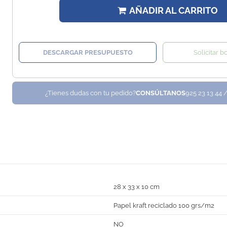
AÑADIR AL CARRITO
DESCARGAR PRESUPUESTO
Solicitar b
¿Tienes dudas con tu pedido?
CONSÚLTANOS
925 23 13 44 
28 x 33 x 10 cm
Papel kraft reciclado 100 grs/m2
NO