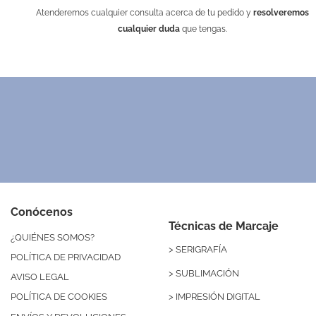
Atenderemos cualquier consulta acerca de tu pedido y
resolveremos
cualquier duda
que tengas.
Calcetines navideños en bola de Navidad
Caja de cartón mediana 21 x 25 cm
Cep
Gor
21276
1310
Desde 0,36 €
2,66 €
Kraft
Rojo
Conócenos
Técnicas de Marcaje
¿QUIÉNES SOMOS?
>
SERIGRAFÍA
POLÍTICA DE PRIVACIDAD
>
SUBLIMACIÓN
AVISO LEGAL
>
IMPRESIÓN DIGITAL
POLÍTICA DE COOKIES