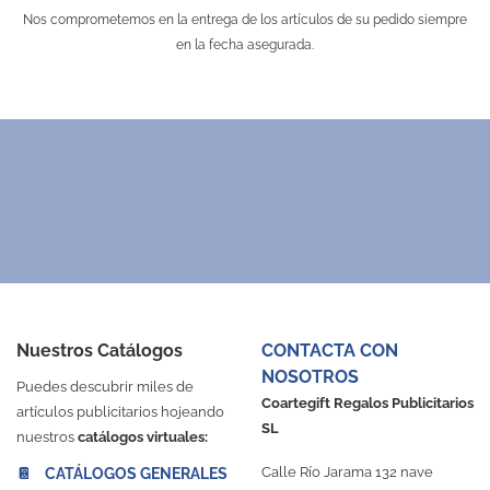
Nos comprometemos en la entrega de los artículos de su pedido siempre
en la fecha asegurada.
illo de dientes con caja
ro de Navidad brillante
Bolígrafo de cartón y fibra 
6362S/T
T-434
39015
Desde 0,52 €
Desde 0,16 €
Desde 0,10 €
Rojo
Plata
Bambú
Dorado
Azul
Verde
Natura
Nuestros Catálogos
CONTACTA CON
NOSOTROS
Puedes descubrir miles de
Coartegift Regalos Publicitarios
artículos publicitarios hojeando
SL
nuestros
catálogos virtuales:
Calle Río Jarama 132 nave
📔 CATÁLOGOS GENERALES