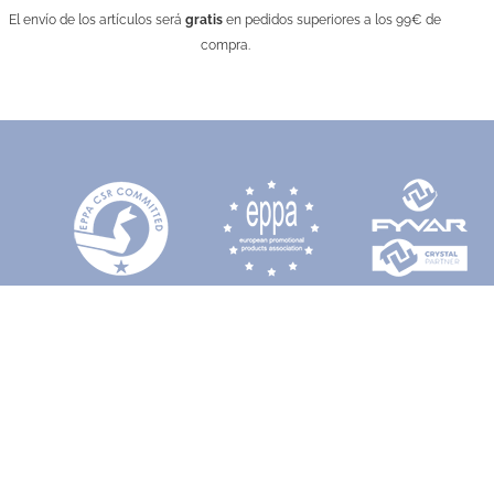
El envío de los artículos será
gratis
en pedidos superiores a los 99€ de
compra.
de trigo
Juego de habilidad en cubo
KC2938-00
Desde 0,30 €
l
Transparente