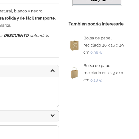
natural, blanco y negro.
sa sólida y de fácil transporte
.
También podría interesarle
marca.
or
DESCUENTO
obtendrás.
Bolsa de papel
reciclado 46 x 16 x 49
cm
0,38 €
Bolsa de papel
reciclado 22 x 23 x 10
cm
0,18 €