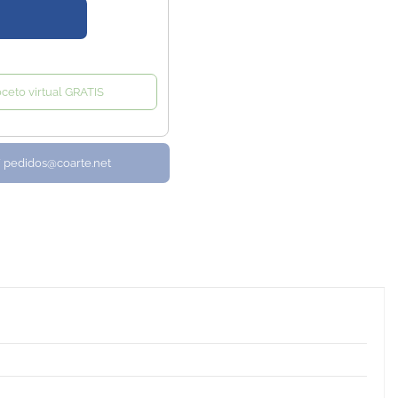
oceto virtual GRATIS
/ pedidos@coarte.net